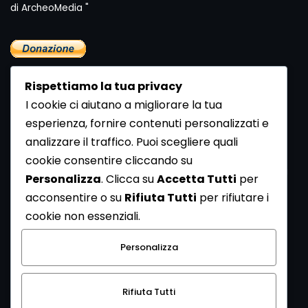
di ArcheoMedia "
Rispettiamo la tua privacy
I cookie ci aiutano a migliorare la tua
esperienza, fornire contenuti personalizzati e
analizzare il traffico. Puoi scegliere quali
Newsletter
cookie consentire cliccando su
Se vuoi ricevere la Rivista gratuita di archeologia realizzata
Personalizza
. Clicca su
Accetta Tutti
per
dalla Redazione di ArcheoMedia iscriviti alla nostra
acconsentire o su
Rifiuta Tutti
per rifiutare i
Newsletter [
Clicca Qui
]
cookie non essenziali.
Con l'invio del messaggio l'utente dichiara di aver letto
Personalizza
l’informativa sulla privacy e di acconsentire al trattamento
dei propri dati personali.
Rifiuta Tutti
[
Informativa Privacy
]