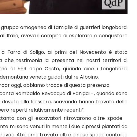
il gruppo omogeneo di famiglie di guerrieri longobardi
all’Italia, aveva il compito di esplorare e conquistare
 a Farra di Soligo, ai primi del Novecento è stata
 che testimonia la presenza nei nostri territori di
orno al 569 dopo Cristo, quando cioè i Longobardi
edemontana veneta guidati dal re Alboino.
 ancor oggi, abbiamo tracce di questa presenza.
cconta Rambaldo Bevacqua di Panigai -, quando sono
ione dovuta alla filossera, scavando hanno trovato delle
sero reperti relativamente recenti”.
ttanta con gli escavatori ritrovarono altre spade –
e mi sono venuti in mente i due cipressi piantati da
 trovati. Abbiamo trovato altre cinque spade contorte