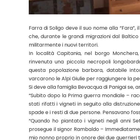
Farra di Soligo deve il suo nome alla “Fara”, 
che, durante le grandi migrazioni dal Baltico 
militarmente i nuovi territori.
In località Capitania, nel borgo Monchera,
rinvenuta una piccola necropoli longobarda
questa popolazione barbara, databile int
varcarono le Alpi Giulie per raggiungere la p
Si deve alla famiglia Bevacqua di Panigai se,
“Subito dopo la Prima guerra mondiale – ra
stati rifatti i vigneti in seguito alla distruz
spade e i resti di due persone. Pensavano fos
“Quando ho piantato i vigneti negli anni Se
prosegue il signor Rambaldo – Immediatament
mio nonno proprio in onore dei due guerrieri