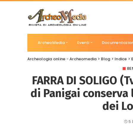
ArcheoMedia
Eventi
Documentazio
Archeologia online - Archeomedia
>
Blog
>
Indice
>
BE
FARRA DI SOLIGO (Tv
di Panigai conserva 
dei L
5 