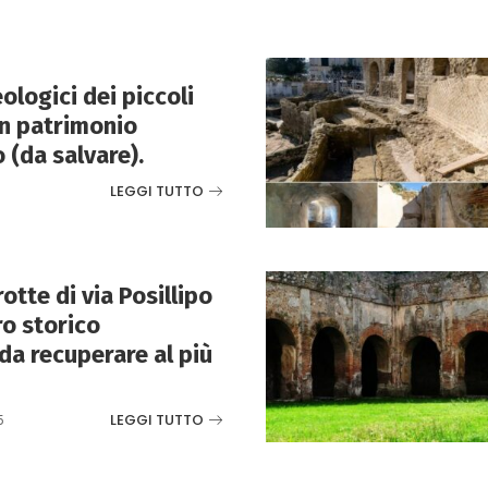
ologici dei piccoli
n patrimonio
 (da salvare).
LEGGI TUTTO
otte di via Posillipo
ro storico
da recuperare al più
LEGGI TUTTO
5