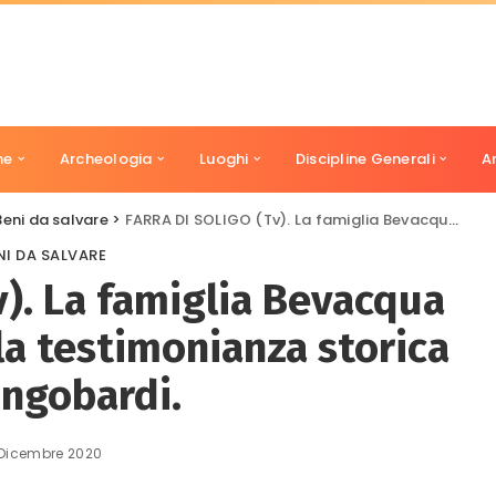
ne
Archeologia
Luoghi
Discipline Generali
A
Beni da salvare
>
FARRA DI SOLIGO (Tv). La famiglia Bevacqua di Panigai conserva la testimonianza storica dei Longobardi.
NI DA SALVARE
). La famiglia Bevacqua
la testimonianza storica
ongobardi.
Dicembre 2020