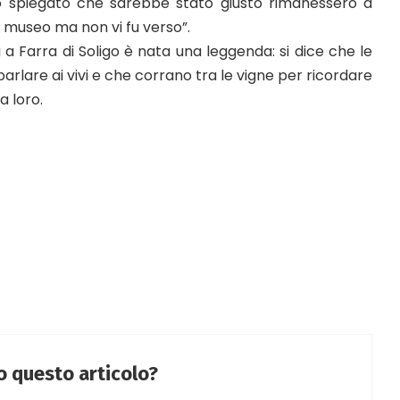
o spiegato che sarebbe stato giusto rimanessero a
n museo ma non vi fu verso”.
 a Farra di Soligo è nata una leggenda: si dice che le
arlare ai vivi e che corrano tra le vigne per ricordare
 loro.
to questo articolo?