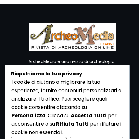
ArcheoMedia è una rivista di archeologia
ideata da Mediares S.c.
Rispettiamo la tua privacy
Per contattare la Redazione potete utilizzare i
I cookie ci aiutano a migliorare la tua
seguenti recapiti:
esperienza, fornire contenuti personalizzati e
Redazione ArcheoMedia c/o Mediares S.c.
Via Gioberti 80/D - 10128 Torino
analizzare il traffico. Puoi scegliere quali
Tel 011.5806363 - Fax 011.5808561
cookie consentire cliccando su
e-mail: redazione@archeomedia.net
Personalizza
. Clicca su
Accetta Tutti
per
http://www.mediares.to.it
acconsentire o su
Rifiuta Tutti
per rifiutare i
http://www.didatticatorino.it
cookie non essenziali.