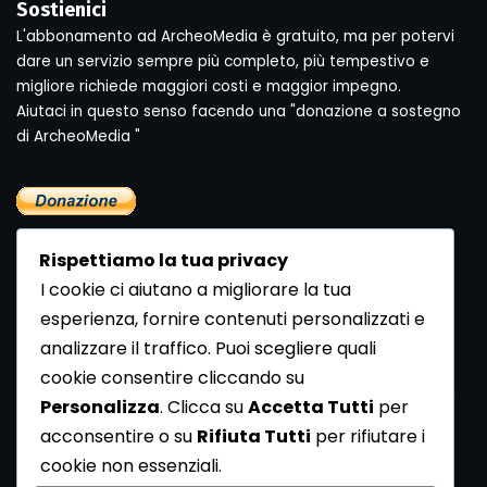
Sostienici
L'abbonamento ad ArcheoMedia è gratuito, ma per potervi
dare un servizio sempre più completo, più tempestivo e
migliore richiede maggiori costi e maggior impegno.
Aiutaci in questo senso facendo una "donazione a sostegno
di ArcheoMedia "
Rispettiamo la tua privacy
I cookie ci aiutano a migliorare la tua
esperienza, fornire contenuti personalizzati e
analizzare il traffico. Puoi scegliere quali
Newsletter
cookie consentire cliccando su
Se vuoi ricevere la Rivista gratuita di archeologia realizzata
Personalizza
. Clicca su
Accetta Tutti
per
dalla Redazione di ArcheoMedia iscriviti alla nostra
acconsentire o su
Rifiuta Tutti
per rifiutare i
Newsletter [
Clicca Qui
]
cookie non essenziali.