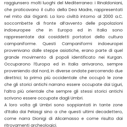
raggiunsero molti luoghi del Mediterraneo: i Rinaldoniani,
che praticavano il culto della Dea Madre, rappresentati
nel mito dai Giganti. La loro civiltà intorno al 2000 a.C.
soccombette di fronte all’avvento delle popolazioni
indoeuropee che in Europa ed in Italia sono
rappresentate dai cosiddetti portatori della cultura
campaniforme. Questi Campaniformi indoeuropei
provenivano dalle steppe asiatiche, erano parte di quel
grande movimento di popoli identificato nei Kurgan.
Occuparono l’Europa ed in Italia arrivarono, sempre
proveniendo dal nord, in diverse ondate percorrendo due
direttrici; la prima più occidentale che occupò le zone
che gli storici antichi narrano essere occupate dai Liguri,
l’altra più orientale che sempre gli stessi storici antichi
scrivono essere occupate dagli Umbri.
A loro volta gli Umbri sono soppiantati in tante zone
d’Italia dai Pelasgi sino a che questi ultimi decadettero,
come narra Dionigi di Alicarnasso e come risulta dai
ritrovamenti archeologici.