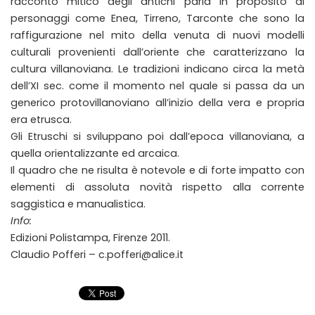
racconto mitico degli antichi parla in proposito di
personaggi come Enea, Tirreno, Tarconte che sono la
raffigurazione nel mito della venuta di nuovi modelli
culturali provenienti dall’oriente che caratterizzano la
cultura villanoviana. Le tradizioni indicano circa la metà
dell’XI sec. come il momento nel quale si passa da un
generico protovillanoviano all’inizio della vera e propria
era etrusca.
Gli Etruschi si sviluppano poi dall’epoca villanoviana, a
quella orientalizzante ed arcaica.
Il quadro che ne risulta è notevole e di forte impatto con
elementi di assoluta novità rispetto alla corrente
saggistica e manualistica.
Info:
Edizioni Polistampa, Firenze 2011.
Claudio Pofferi – c.pofferi@alice.it