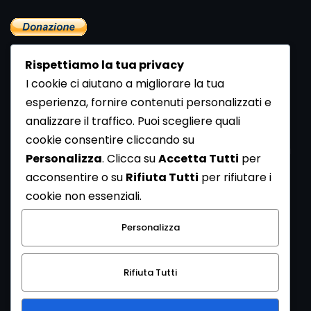
Rispettiamo la tua privacy
I cookie ci aiutano a migliorare la tua
esperienza, fornire contenuti personalizzati e
analizzare il traffico. Puoi scegliere quali
Newsletter
cookie consentire cliccando su
Se vuoi ricevere la Rivista gratuita di archeologia realizzata
Personalizza
. Clicca su
Accetta Tutti
per
dalla Redazione di ArcheoMedia iscriviti alla nostra
acconsentire o su
Rifiuta Tutti
per rifiutare i
Newsletter [
Clicca Qui
]
cookie non essenziali.
Con l'invio del messaggio l'utente dichiara di aver letto
Personalizza
l’informativa sulla privacy e di acconsentire al trattamento
dei propri dati personali.
Rifiuta Tutti
[
Informativa Privacy
]