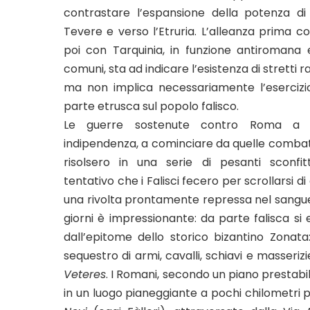
contrastare l’espansione della potenza di
Tevere e verso l’Etruria. L’alleanza prima 
poi con Tarquinia, in funzione antiromana e
comuni, sta ad indicare l’esistenza di stretti ra
ma non implica necessariamente l’eserciz
parte etrusca sul popolo falisco.
Le guerre sostenute contro Roma a d
indipendenza, a cominciare da quelle combattu
risolsero in una serie di pesanti sconfit
tentativo che i Falisci fecero per scrollarsi d
una rivolta prontamente repressa nel sangue. 
giorni è impressionante: da parte falisca s
dall’epitome dello storico bizantino Zonat
sequestro di armi, cavalli, schiavi e masserizi
Veteres
. I Romani, secondo un piano prestabil
in un luogo pianeggiante a pochi chilometri 