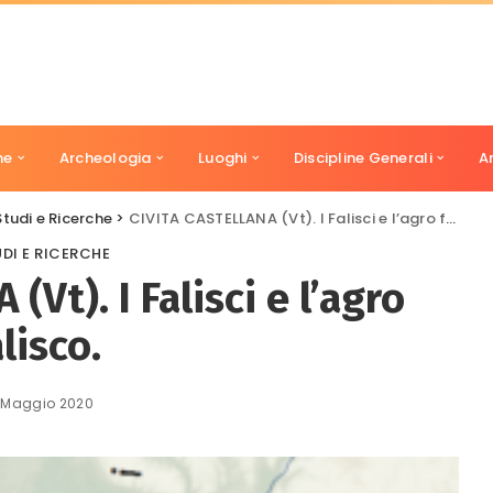
ne
Archeologia
Luoghi
Discipline Generali
A
Studi e Ricerche
>
CIVITA CASTELLANA (Vt). I Falisci e l’agro falisco.
DI E RICERCHE
Vt). I Falisci e l’agro
alisco.
 Maggio 2020