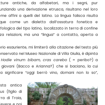
itture antiche, da alfabetari, ma i segni, pur
unziando una derivazione etrusca, risultano nel loro
eme affini a quelli del latino. La lingua falisca risulta
que come un dialetto dall’ossatura fonetica e
ologica del tipo latino, localizzato in terra di confine
enza relazioni, ma una “lingua” a contatto, aperta a
o esauriente, mi limiterò alla citazione del testo più
onservata nel Museo Nazionale di Villa Giulia, è dipinta
– Hodie vinum bibam, cras carebo
( = peribo?) a
 giovani (Bacco e Arianna?) che si baciano, la cui
 a signficare “oggi berrò vino, domani non lo so”,
sta antica
sus
(figlio di
ra di Troia,
 Tevere e poi