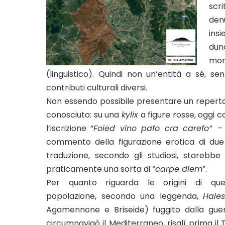
scr
den
insi
dun
morf
(linguistico). Quindi non un’entità a sé, s
contributi culturali diversi.
Non essendo possibile presentare un repertori
conosciuto: su una
kylix
a figure rosse, oggi c
l’iscrizione “
Foied vino pafo cra carefo” 
commento della figurazione erotica di due
traduzione, secondo gli studiosi, starebbe
praticamente una sorta di “
carpe diem
”.
Per quanto riguarda le origini di que
popolazione, secondo una leggenda,
Hale
Agamennone e Briseide) fuggito dalla guer
circumnavigò il Mediterraneo, risalì prima il