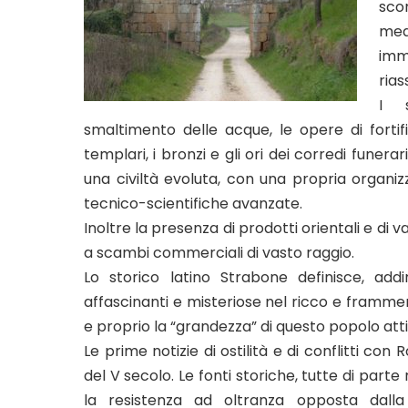
sco
med
imm
rias
I s
smaltimento delle acque, le opere di fortificazi
templari, i bronzi e gli ori dei corredi funer
una civiltà evoluta, con una propria organi
tecnico-scientifiche avanzate.
Inoltre la presenza di prodotti orientali e di v
a scambi commerciali di vasto raggio.
Lo storico latino Strabone definisce, addi
affascinanti e misteriose nel ricco e frammen
e proprio la “grandezza” di questo popolo at
Le prime notizie di ostilità e di conflitti con
del V secolo. Le fonti storiche, tutte di pa
la resistenza ad oltranza opposta dalla