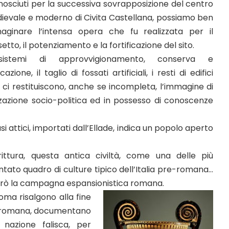
nosciuti per la successiva sovrapposizione del centro
ievale e moderno di Civita Castellana, possiamo ben
aginare l’intensa opera che fu realizzata per il
setto, il potenziamento e la fortificazione del sito.
istemi di approvvigionamento, conserva e
one, il taglio di fossati artificiali, i resti di edifici
ari ci restituiscono, anche se incompleta, l’immagine di
zzazione socio-politica ed in possesso di conoscenze
asi attici, importati dall’Ellade, indica un popolo aperto
rittura, questa antica civiltà, come una delle più
tato quadro di culture tipico dell’Italia pre-romana…
tirò la campagna espansionistica romana.
 Roma risalgono alla fine
rte romana, documentano
 nazione falisca, per