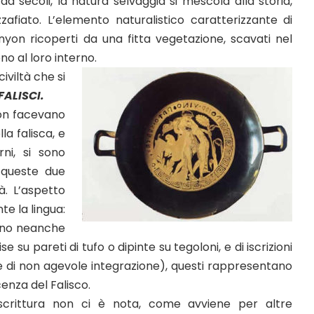
 da secoli, la natura selvaggia si mescola alla storia,
afiato. L’elemento naturalistico caratterizzante di
nyon ricoperti da una fitta vegetazione, scavati nel
o al loro interno.
iviltà che si
FALISCI.
 non facevano
la falisca, e
ni, si sono
 queste due
à. L’aspetto
te la lingua:
ano neanche
se su pareti di tufo o dipinte su tegoloni, e di iscrizioni
e e di non agevole integrazione), questi rappresentano
enza del Falisco.
scrittura non ci è nota, come avviene per altre