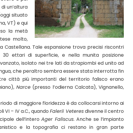
 di un’altura
(oggi situato
na, VT) e qui
erso la metà
stese molto,
a Castellana. Tale espansione trova precisi riscontri
 30 ettari di superficie, e nella munita posizione
avanzato, isolato nei tre lati da strapiombi ed unito ad
ingua, che peraltro sembra essere stata interrotta fin
ltre città più importanti del territorio falisco erano
hiano),
Narce
(presso l’odierna Calcata), Vignanello,
eriodo di maggiore floridezza è da collocarsi intorno ai
li VI – IV a.C., quando
Falerii Veteres
divenne il centro
cipale dell’intero
Ager Faliscus
. Anche se l’impianto
anistico e la topografia ci restano in gran parte