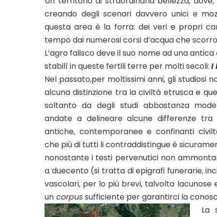
Un territorio di straordinaria bellezza, dove,
creando degli scenari davvero unici e mozz
questa area è la forra: dei veri e propri ca
tempo dai numerosi corsi d’acqua che scorron
L’agro falisco deve il suo nome ad una antica c
stabilì in queste fertili terre per molti secoli:
I 
Nel passato,per moltissimi anni, gli studiosi
alcuna distinzione tra la civiltà etrusca e quel
soltanto da degli studi abbastanza moder
andate a delineare alcune differenze tra
antiche, contemporanee e confinanti civilt
che più di tutti li contraddistingue è sicuramen
nonostante i testi pervenutici non ammont
a duecento (si tratta di epigrafi funerarie, inci
vascolari, per lo più brevi, talvolta lacunos
un
corpus
sufficiente per garantirci la conosc
La 