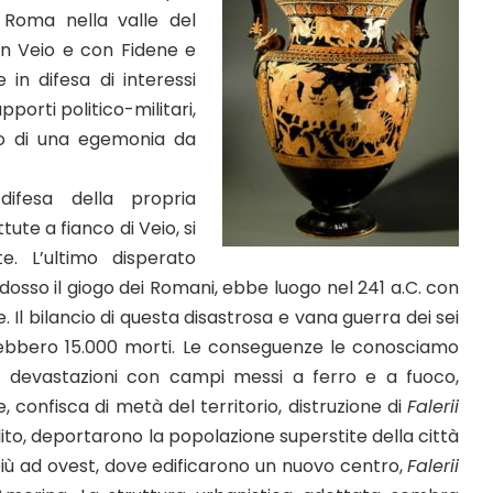
 Roma nella valle del
con Veio e con Fidene e
 in difesa di interessi
pporti politico-militari,
io di una egemonia da
ifesa della propria
te a fianco di Veio, si
te. L’ultimo disperato
i dosso il giogo dei Romani, ebbe luogo nel 241 a.C. con
Il bilancio di questa disastrosa e vana guerra dei sei
i ebbero 15.000 morti. Le conseguenze le conosciamo
a: devastazioni con campi messi a ferro e a fuoco,
e, confisca di metà del territorio, distruzione di
Falerii
ito, deportarono la popolazione superstite della città
più ad ovest, dove edificarono un nuovo centro,
Falerii