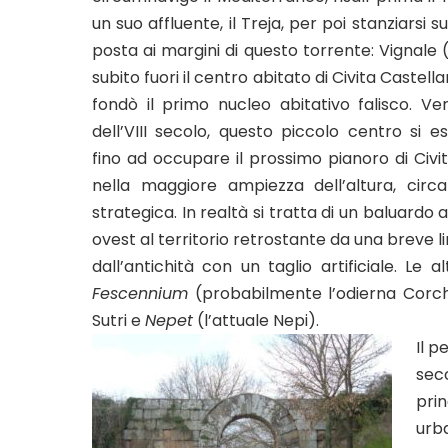
un suo affluente, il Treja, per poi stanziarsi su
posta ai margini di questo torrente: Vignale 
subito fuori il centro abitato di Civita Castella
fondò il primo nucleo abitativo falisco. V
dell’VIII secolo, questo piccolo centro si e
fino ad occupare il prossimo pianoro di Civit
nella maggiore ampiezza dell’altura, circa
strategica. In realtà si tratta di un baluardo 
ovest al territorio retrostante da una breve l
dall’antichità con un taglio artificiale. Le a
Fescennium
(probabilmente l’odierna Corc
Sutri e
Nepet
(l’attuale Nepi).
Il p
seco
prin
urb