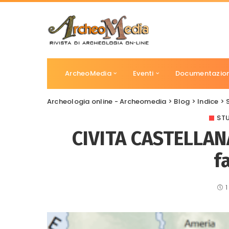
ArcheoMedia
Eventi
Documentazio
Archeologia online - Archeomedia
>
Blog
>
Indice
>
STU
CIVITA CASTELLANA (
f
1