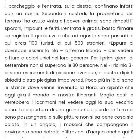
Il parcheggio e l’entrata, sulla destra, confinano infatti
con un canile. Secondo i custodi, la proprietaria del
terreno l’ha avuta vinta e i poveri animali sono rimasti lì:
sporchi, impauriti e feriti. L’entrata è gratis, basta firmare
un registro. Il quale rivela che ad agosto sono passati di
qui circa 1100 turisti, di cui 500 stranieri. «Eppure ci
dovrebbe essere la fila – afferma Irlando – per vedere
pitture e colori unici nel loro genere». Per i primi giorni di
settembre non si superano le 30 persone. Nel «Triclinio 3»
ci sono escrementi di piccione ovunque, a destra dipinti
sbiaditi dietro plexiglas impolverati. Poco più in là ci sono
le stanze dove venne rinvenuta la Flora, un dipinto che
oggi gira il mondo in mostre itineranti. Meglio così: le
verrebbero i lacrimoni nel vedere oggi la sua vecchia
casa. La copertura di una grande sala perde, in terra ci
sono pozzanghere, e sulle pitture non si sa bene cosa sia
colato. In un angolo, i mosaici che compongono il
pavimento sono rialzati: infiltrazioni d’acqua anche qui. E