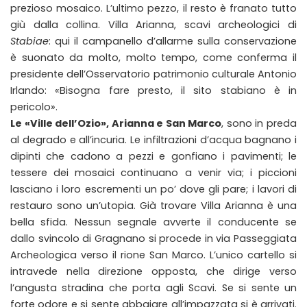
prezioso mosaico. L’ultimo pezzo, il resto è franato tutto
giù dalla collina. Villa Arianna, scavi archeologici di
Stabiae
: qui il campanello d’allarme sulla conservazione
è suonato da molto, molto tempo, come conferma il
presidente dell’Osservatorio patrimonio culturale Antonio
Irlando: «Bisogna fare presto, il sito stabiano è in
pericolo».
Le «Ville dell’Ozio», Arianna e San Marco
, sono in preda
al degrado e all’incuria. Le infiltrazioni d’acqua bagnano i
dipinti che cadono a pezzi e gonfiano i pavimenti; le
tessere dei mosaici continuano a venir via; i piccioni
lasciano i loro escrementi un po’ dove gli pare; i lavori di
restauro sono un’utopia. Già trovare Villa Arianna è una
bella sfida. Nessun segnale avverte il conducente se
dallo svincolo di Gragnano si procede in via Passeggiata
Archeologica verso il rione San Marco. L’unico cartello si
intravede nella direzione opposta, che dirige verso
l’angusta stradina che porta agli Scavi. Se si sente un
forte odore e si sente abbaiare all’impazzata si è arrivati.