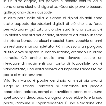
in un altro angolo, tra polvere e tessere venute via ci
sono anche cicche di sigarette. «Quando piove le tessere
galleggiano» dice il custode.
In altre parti della Villa, a fianco ai dipinti sbiaditi sono
state apposte riproduzioni digitali di ciò che era, forse
per «abituare» già tutti a ciò che sarà. In una stanza c’è
un dipinto che sta per cedere, staccato dal muro. In terra
si notano bende su alcuni mosaici. Sono vecchie di anni:
un restauro mai completato. Più in basso o un poligono
di tiro dove si spara in continuazione, creando un clima
surreale. C’è anche quello che doveva essere un
rilevatore di movimenti con tanto di fotocellule: ora è
vandalizzato, una volta serviva ad impedire l’accesso da
parte di malintenzionati.
Villa San Marco è poche centinaia di metri più avanti,
lungo la strada. L’entrata si confonde tra piccole
costruzioni abitate, campi di cavolfiore, panni stesi. «Uno
spettacolo indecoroso, qui ognuno dovrebbe fare la sua
parte, Comune e Soprintendenza. È una situazione che