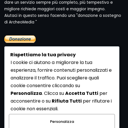
dare un servizio sempre più completo, più tempestivo e
migliore richiede maggiori costi e maggior impegno.
Aiutaci in questo senso facendo una "donazione a sostegno
di ArcheoMedia "
Rispettiamo la tua privacy
I cookie ci aiutano a migliorare la tua
esperienza, fornire contenuti personalizzati e
analizzare il traffico. Puoi scegliere quali
Newsletter
cookie consentire cliccando su
Se vuoi ricevere la Rivista gratuita di archeologia realizzata
Personalizza
. Clicca su
Accetta Tutti
per
dalla Redazione di ArcheoMedia iscriviti alla nostra
acconsentire o su
Rifiuta Tutti
per rifiutare i
Newsletter [
Clicca Qui
]
cookie non essenziali.
Con l'invio del messaggio l'utente dichiara di aver letto
Personalizza
l’informativa sulla privacy e di acconsentire al trattamento