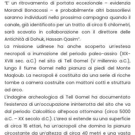
“E’ un ritrovamento di portata eccezionale – evidenzia
Morandi Bonacossi – e probabilmente altri bassorilievi
saranno individuati nella prossima campagna quando il
canale, già identificato per un tratto di circa 6 chilometri,
sarà scavato in collaborazione con il direttore delle
Antichità di Dohuk, Hassan Qasim”.
La missione udinese ha anche scoperto un’estesa
necropoli a inumazione del periodo paleo-assiro (XIX-
XVIII sec. a.C.) nel sito di Tell Gomel (V millennio a.C.),
lungo il fiume Gomel nella pianura ai piedi del Monte
Maqloub. La necropoli è costituita da una serie di ricche
tombe a camera costruite con mattoni cotti e struttura
ad arco.
L’indagine archeologica di Tell Gomel ha documentato
l’esistenza di un’occupazione ininterrotta del sito che va
dal periodo Calcolitico all’epoca ottomana (circa 5000
a.C. – XX secolo d.C.). L’area si estende su una superficie
di circa 16 ettari, ha un’acropoli che domina la pianura
circostante da un’altezza di circa 40 metri e una vasta