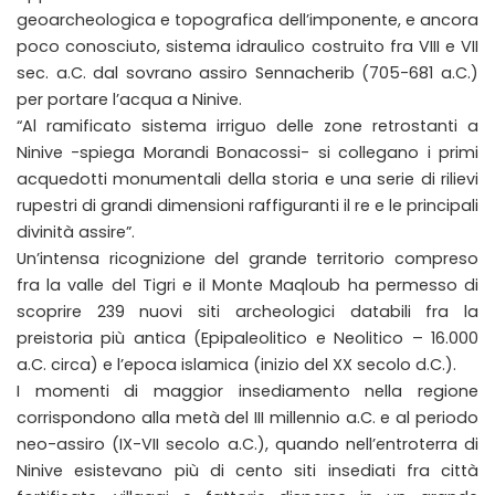
geoarcheologica e topografica dell’imponente, e ancora
poco conosciuto, sistema idraulico costruito fra VIII e VII
sec. a.C. dal sovrano assiro Sennacherib (705-681 a.C.)
per portare l’acqua a Ninive.
“Al ramificato sistema irriguo delle zone retrostanti a
Ninive -spiega Morandi Bonacossi- si collegano i primi
acquedotti monumentali della storia e una serie di rilievi
rupestri di grandi dimensioni raffiguranti il re e le principali
divinità assire”.
Un’intensa ricognizione del grande territorio compreso
fra la valle del Tigri e il Monte Maqloub ha permesso di
scoprire 239 nuovi siti archeologici databili fra la
preistoria più antica (Epipaleolitico e Neolitico – 16.000
a.C. circa) e l’epoca islamica (inizio del XX secolo d.C.).
I momenti di maggior insediamento nella regione
corrispondono alla metà del III millennio a.C. e al periodo
neo-assiro (IX-VII secolo a.C.), quando nell’entroterra di
Ninive esistevano più di cento siti insediati fra città