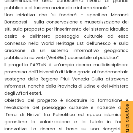
disseminazione della conoscenza rivolta al grande
pubblico e al turismo nazionale e internazionale”
Una iniziativa che “si fonderà – specifica Morandi
Bonacossi – sulla conservazione e musealizzazione dei
siti, sulla proposta per l’inserimento del sistema idraulico
assiro e dell’intero paesaggio culturale ad esso
connesso nella World Heritage List dell’Unesco e sulla
creazione di un sistema informativo geografico
pubblicato su web (WebGis) accessibile al pubblico”.
Il progetto PARTeN è un’ampia ricerca multidisciplinare
promossa dall’Università di Udine grazie al fondamentale
sostegno della Regione Friuli Venezia Giulia attraverso
Informest, nonché della Provincia di Udine e del Ministero
degli Affari esteri.
Obiettivo del progetto è ricostruire la formazione e
Segnala la tua notizia
l’evoluzione del paesaggio culturale e naturale della
‘Terra di Ninive’ fra Paleolitico ed epoca islamica e
garantirne la valorizzazione e la tutela in forme
innovative. La ricerca si basa su una ricognizione