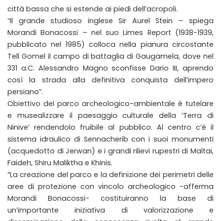
città bassa che si estende ai piedi dell’acropoli.
“Il grande studioso inglese Sir Aurel Stein – spiega
Morandi Bonacossi – nel suo Limes Report (1938-1939,
pubblicato nel 1985) colloca nella pianura circostante
Tell Gomel il campo di battaglia di Gaugamela, dove nel
331 a.C. Alessandro Magno sconfisse Dario III, aprendo
così la strada alla definitiva conquista dell’impero
persiano”.
Obiettivo del parco archeologico-ambientale è tutelare
e musealizzare il paesaggio culturale della ‘Terra di
Ninive’ rendendolo fruibile al pubblico. Al centro c’è il
sistema idraulico di Sennacherib con i suoi monumenti
(acquedotto di Jerwan) e i grandi rilievi rupestri di Maltai,
Faideh, Shiru Maliktha e Khinis.
“La creazione del parco e la definizione dei perimetri delle
aree di protezione con vincolo archeologico -afferma
Morandi Bonacossi- costituiranno la base di
un’importante iniziativa di valorizzazione e