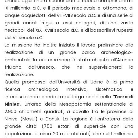
archeologici finora sconosciuti di epoca compresa tra il
IX millennio a.C. e il periodo medievale e ottomano, di
cinque acquedotti dell’VIII-VII secolo a.C. e di una serie di
grandi canali irrigui a essi collegati, di una vasta
necropoli del XIX-XVIII secolo a.C. e di bassorilievi rupestri
del VII secolo a.C.
La missione ha inoltre iniziato il lavoro preliminare alla
realizzazione di un grande parco archeologico-
ambientale la cui creazione è stata chiesta all’Ateneo
friulano dall’Unesco, che ne supervisionera’ la
realizzazione.
Quella promossa dall’Università di Udine è la prima
ricerca archeologica intensiva, sistematica e
interdisciplinare condotta su larga scala nella ‘
Terra di
Ninive
‘, un’area della Mesopotamia settentrionale di
2.900 chilometri quadrati, a cavallo fra le province di
Ninive (Mosul) e Dohuk. La regione è l’entroterra della
grande città (750 ettari di superficie con una
popolazione di circa 20 mila abitanti) che nel I millennio