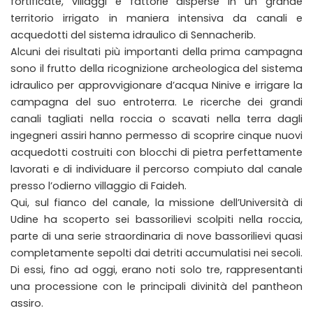
fortificate, villaggi e fattorie disperse in un grande
territorio irrigato in maniera intensiva da canali e
acquedotti del sistema idraulico di Sennacherib.
Alcuni dei risultati più importanti della prima campagna
sono il frutto della ricognizione archeologica del sistema
idraulico per approvvigionare d’acqua Ninive e irrigare la
campagna del suo entroterra. Le ricerche dei grandi
canali tagliati nella roccia o scavati nella terra dagli
ingegneri assiri hanno permesso di scoprire cinque nuovi
acquedotti costruiti con blocchi di pietra perfettamente
lavorati e di individuare il percorso compiuto dal canale
presso l’odierno villaggio di Faideh.
Qui, sul fianco del canale, la missione dell’Università di
Udine ha scoperto sei bassorilievi scolpiti nella roccia,
parte di una serie straordinaria di nove bassorilievi quasi
completamente sepolti dai detriti accumulatisi nei secoli.
Di essi, fino ad oggi, erano noti solo tre, rappresentanti
una processione con le principali divinità del pantheon
assiro.