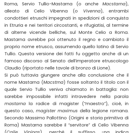
Roma, Servio Tullio-Mastarna (o anche
Macstarna
),
alleato di Celio Vibenna (o
Vivenna
), entrambi
condottieri etruschi impegnati in spedizioni di conquista
in Etruria e nei territori circostanti, e rifugiatisi, al termine
di alterne vicende belliche, sul Monte Celio a Roma.
Mastarna avrebbe poi ottenuto il regno e cambiato il
proprio nome etrusco, assumendo quello latino di Servio
Tullio. Questa versione dei fatti fu oggetto anche di un
famoso discorso al Senato dell’imperatore etruscologo
Claudio (riportato nelle tavole di bronzo di Lione).
Si può tuttavia giungere anche alla conclusione che il
nome Mastarna (
Macstrna
) fosse soltanto il titolo con il
quale Servio Tullio veniva chiamato in battaglia: non
sarebbe impossibile infatti intravedere nella parola
mastarna
la radice di magister (“maestro”), cioè, in
questo caso,
magister maximus
della legione romana.
Secondo Massimo Pallottino (Origini e storia primitiva di
Roma) Mastarna sarebbe il “servitore” di Celio Vibenna
(
Caile Vipinas
), perché il suffisso -na indica