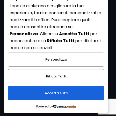
I cookie ci aiutano a migliorare la tua
esperienza, fornire contenuti personalizzati e
analizzare il traffico. Puoi scegliere quali
Newsletter
cookie consentire cliccando su
Se vuoi ricevere la Rivista gratuita di archeologia realizzata
Personalizza
. Clicca su
Accetta Tutti
per
dalla Redazione di ArcheoMedia iscriviti alla nostra
acconsentire o su
Rifiuta Tutti
per rifiutare i
Newsletter [
Clicca Qui
]
cookie non essenziali.
Con l'invio del messaggio l'utente dichiara di aver letto
Personalizza
l’informativa sulla privacy e di acconsentire al trattamento
dei propri dati personali.
Rifiuta Tutti
[
Informativa Privacy
]
Accetta Tutti
Copyright © 1999-2026
Mediares S.c.
PI 07341730013 - [
PRIVACY
Powered by
POLICY
]