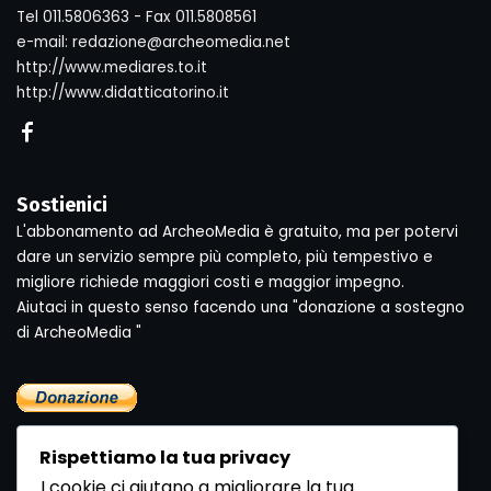
Tel 011.5806363 - Fax 011.5808561
e-mail: redazione@archeomedia.net
http://www.mediares.to.it
http://www.didatticatorino.it
Sostienici
L'abbonamento ad ArcheoMedia è gratuito, ma per potervi
dare un servizio sempre più completo, più tempestivo e
migliore richiede maggiori costi e maggior impegno.
Aiutaci in questo senso facendo una "donazione a sostegno
di ArcheoMedia "
Rispettiamo la tua privacy
I cookie ci aiutano a migliorare la tua