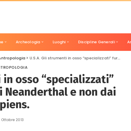
ne
Archeologia
Luoghi
Discipline Generali
A
Antropologia
>
U.S.A. Gli strumenti in osso “specializzati” furono inventati dai Neanderthal e non dai sapiens.
NTROPOLOGIA
 in osso “specializzati”
i Neanderthal e non dai
piens.
1 Ottobre 2013