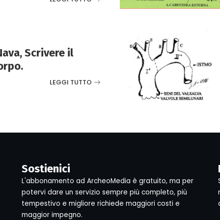
ava, Scrivere il
orpo.
LEGGI TUTTO
Sostienici
L'abbonamento ad ArcheoMedia è gratuito, ma per
potervi dare un servizio sempre più completo, più
tempestivo e migliore richiede maggiori costi e
maggior impegno.