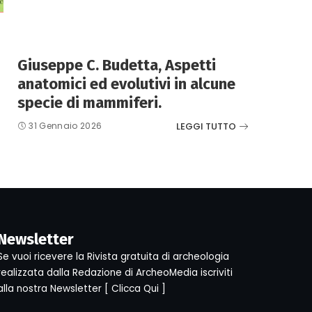
Giuseppe C. Budetta, Aspetti
anatomici ed evolutivi in alcune
specie di mammiferi.
LEGGI TUTTO
31 Gennaio 2026
Newsletter
Se vuoi ricevere la Rivista gratuita di archeologia
realizzata dalla Redazione di ArcheoMedia iscriviti
alla nostra Newsletter [
Clicca Qui
]