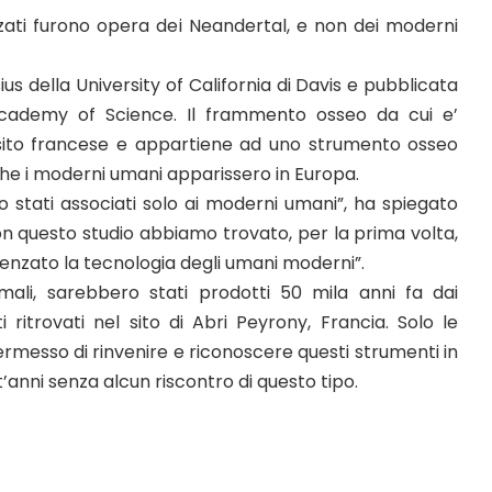
izzati furono opera dei Neandertal, e non dei moderni
s della University of California di Davis e pubblicata
 Academy of Science. Il frammento osseo da cui e’
 sito francese e appartiene ad uno strumento osseo
he i moderni umani apparissero in Europa.
o stati associati solo ai moderni umani”, ha spiegato
“Con questo studio abbiamo trovato, per la prima volta,
enzato la tecnologia degli umani moderni”.
nimali, sarebbero stati prodotti 50 mila anni fa dai
 ritrovati nel sito di Abri Peyrony, Francia. Solo le
esso di rinvenire e riconoscere questi strumenti in
t’anni senza alcun riscontro di questo tipo.