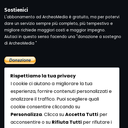
Sostienici
L'abbonamento ad ArcheoMedia è gratuito, ma per potervi
dare un servizio sempre più completo, più tempestivo e
migliore richiede maggiori costi e maggior impegno.
Aiutaci in questo senso facendo una "donazione a sostegno
di ArcheoMedia "
Rispettiamo la tua privacy
I cookie ci aiutano a migliorare la tua
esperienza, fornire contenuti personalizzati e
analizzare il traffico. Puoi scegliere quali
Newsletter
cookie consentire cliccando su
Se vuoi ricevere la Rivista gratuita di archeologia realizzata
Personalizza
. Clicca su
Accetta Tutti
per
dalla Redazione di ArcheoMedia iscriviti alla nostra
acconsentire o su
Rifiuta Tutti
per rifiutare i
Newsletter [
Clicca Qui
]