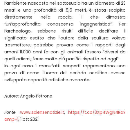
l’ambiente nascosto nel sottosuolo ha un diametro di 23
metri e una profondità di 5,5 metri, è stata scolpito
direttamente nella roccia, il che dimostra
”un’approfondita conoscenza ingegneristica”. Per
l’archeologo, sebbene risulti difficile decifrare il
significato esatto che l’autore della scultura voleva
trasmettere, potrebbe provare come i rapporti degli
umani 11.000 anni fa con gli animali fossero ”diversi da
quelli odierni, forse molto più pacifici rispetto ad oggi”.
In ogni caso i manufatti scoperti rappresentano una
prova di come l’uomo del periodo neolitico avesse
sviluppato capacità artistiche avanzate.
Autore:
Angelo Petrone
Fonte
:
www.scienzenotizie.it
,
https://t.co/3Xp4WgN4Ra?
amp=1
, 1 ott 2021