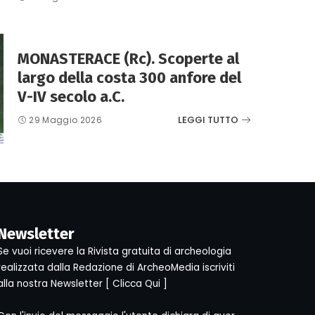
MONASTERACE (Rc). Scoperte al
largo della costa 300 anfore del
V-IV secolo a.C.
LEGGI TUTTO
29 Maggio 2026
Newsletter
Se vuoi ricevere la Rivista gratuita di archeologia
realizzata dalla Redazione di ArcheoMedia iscriviti
alla nostra Newsletter [
Clicca Qui
]