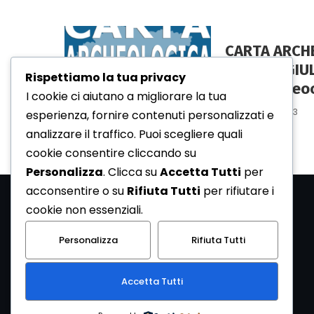
CARTA ARCHE
VENEZIA GIU
Rispettiamo la tua privacy
www.archeoc
I cookie ci aiutano a migliorare la tua
19 Marzo 2023
esperienza, fornire contenuti personalizzati e
analizzare il traffico. Puoi scegliere quali
cookie consentire cliccando su
Personalizza
. Clicca su
Accetta Tutti
per
acconsentire o su
Rifiuta Tutti
per rifiutare i
cookie non essenziali.
Personalizza
Rifiuta Tutti
Accetta Tutti
ArcheoMedia è una rivista di archeologia