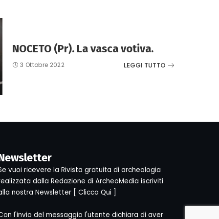
NOCETO (Pr). La vasca votiva.
LEGGI TUTTO
3 Ottobre 2022
Newsletter
Se vuoi ricevere la Rivista gratuita di archeologia
realizzata dalla Redazione di ArcheoMedia iscriviti
alla nostra Newsletter [
Clicca Qui
]
Con l'invio del messaggio l'utente dichiara di aver