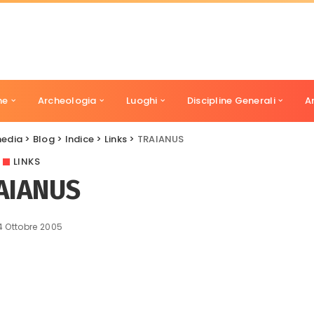
ne
Archeologia
Luoghi
Discipline Generali
A
media
>
Blog
>
Indice
>
Links
>
TRAIANUS
LINKS
AIANUS
4 Ottobre 2005