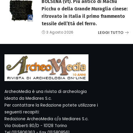
BOLSENA (Vt). Più antico di Machu
Picchu o della Grande Muraglia cinese:
ritrovato in Italia il primo frammento
tessile dell’Età del ferro.
LEGGI TUTTO
3 Agosto 2026
ArcheoMedia è una rivista di archeologia
ideata da Mediares S.c.
Per contattare la Redazione potete utilizzare i
seguenti recapiti:
Redazione ArcheoMedia c/o Mediares S.c.
Via Gioberti 80/D - 10128 Torino
Tel 011.5806363 - Fax 011.5808561