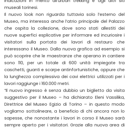
indicazioni in merito all’urban trekking e agli altri siti
museali torinesi.
Il nuovo look non riguarda tuttavia solo l’esterno del
Museo, ma interessa anche l’atrio principale del Palazzo
che ospita la collezione, dove sono stati allestiti dei
nuove superfici esplicative per informare ed incuriosire i
visitatori sulla portata dei lavori di restauro che
interessano il Museo. Dalla nuova grafica ad esempio si
può scoprire che le maestranze che operano in cantiere
sono 110, per un totale di 600 unità impiegate tra
caschetti, guanti e scarpe antinfortunistiche, oppure che
la lunghezza complessiva dei cavi elettrici utilizzati per i
lavori raggiunge i 160.000 metri.
“Il nuovo ingresso è senza dubbio un biglietto da visita
suggestivo per il Museo – ha dichiarato Eleni Vassilika,
Direttrice del Museo Egizio di Torino – in questo modo
vogliamo sottolineare, a beneficio di chi ancora non lo
sapesse, che nonostante i lavori in corso il Museo sarà
sempre aperto per i visitatori. Grazie alla nuova area di