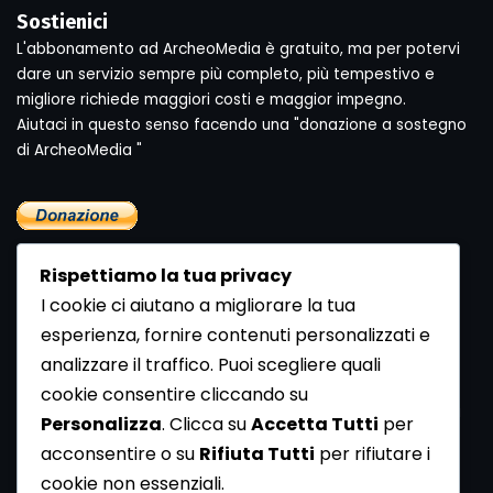
Sostienici
L'abbonamento ad ArcheoMedia è gratuito, ma per potervi
dare un servizio sempre più completo, più tempestivo e
migliore richiede maggiori costi e maggior impegno.
Aiutaci in questo senso facendo una "donazione a sostegno
di ArcheoMedia "
Rispettiamo la tua privacy
I cookie ci aiutano a migliorare la tua
esperienza, fornire contenuti personalizzati e
analizzare il traffico. Puoi scegliere quali
Newsletter
cookie consentire cliccando su
Se vuoi ricevere la Rivista gratuita di archeologia realizzata
Personalizza
. Clicca su
Accetta Tutti
per
dalla Redazione di ArcheoMedia iscriviti alla nostra
acconsentire o su
Rifiuta Tutti
per rifiutare i
Newsletter [
Clicca Qui
]
cookie non essenziali.