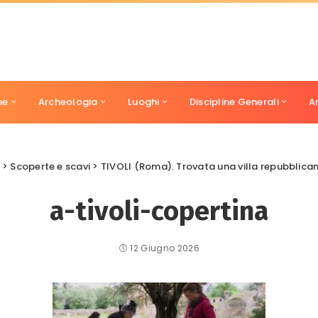
ne
Archeologia
Luoghi
Discipline Generali
A
>
Scoperte e scavi
>
TIVOLI (Roma). Trovata una villa repubblican
a-tivoli-copertina
12 Giugno 2026