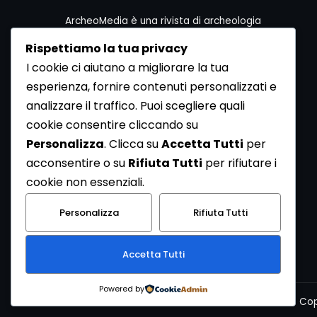
ArcheoMedia è una rivista di archeologia
ideata da Mediares S.c.
Rispettiamo la tua privacy
Per contattare la Redazione potete utilizzare i
I cookie ci aiutano a migliorare la tua
seguenti recapiti:
esperienza, fornire contenuti personalizzati e
Redazione ArcheoMedia c/o Mediares S.c.
Via Gioberti 80/D - 10128 Torino
analizzare il traffico. Puoi scegliere quali
Tel 011.5806363 - Fax 011.5808561
cookie consentire cliccando su
e-mail: redazione@archeomedia.net
Personalizza
. Clicca su
Accetta Tutti
per
http://www.mediares.to.it
acconsentire o su
Rifiuta Tutti
per rifiutare i
http://www.didatticatorino.it
cookie non essenziali.
Personalizza
Rifiuta Tutti
Accetta Tutti
Powered by
Cop