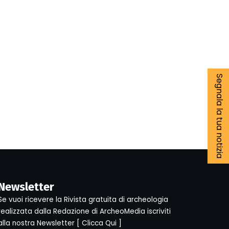
Segnala la tua notizia
Newsletter
Se vuoi ricevere la Rivista gratuita di archeologia
realizzata dalla Redazione di ArcheoMedia iscriviti
alla nostra Newsletter [
Clicca Qui
]