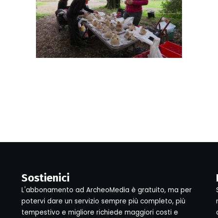
Sostienici
L'abbonamento ad ArcheoMedia è gratuito, ma per
potervi dare un servizio sempre più completo, più
tempestivo e migliore richiede maggiori costi e