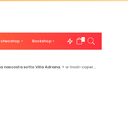
0
rcheoshop
Bookshop
a nascosta sotto Villa Adriana.
>
a-tivoli-copertina