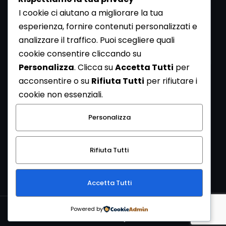
I cookie ci aiutano a migliorare la tua
esperienza, fornire contenuti personalizzati e
analizzare il traffico. Puoi scegliere quali
Newsletter
cookie consentire cliccando su
Se vuoi ricevere la Rivista gratuita di archeologia realizzata
Personalizza
. Clicca su
Accetta Tutti
per
dalla Redazione di ArcheoMedia iscriviti alla nostra
acconsentire o su
Rifiuta Tutti
per rifiutare i
Newsletter [
Clicca Qui
]
cookie non essenziali.
Con l'invio del messaggio l'utente dichiara di aver letto
Personalizza
l’informativa sulla privacy e di acconsentire al trattamento
dei propri dati personali.
Rifiuta Tutti
[
Informativa Privacy
]
Accetta Tutti
Copyright © 1999-2026
Mediares S.c.
PI 07341730013 - [
PRIVACY
Powered by
POLICY
]