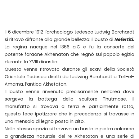
Il 6 dicembre 1912 l’archeologo tedesco Ludwig Borchardt
si ritrovò difronte alla grande bellezza: il busto di
Nefertiti.
La regina nacque nel 1366 a.C e fu la consorte del
potente faraone Akhenaton che regnò sul popolo egizio
durante la XVIII dinastia.
Questo venne ritrovato durante gli scavi della Società
Orientale Tedesca diretti da Ludwing Borchardt a Tell-el-
Amarna, l’antica Akhetaton.
Il busto venne rinvenuto precisamente nell’area dove
sorgeva la bottega dello scultore Thutmose. Il
manufatto si trovava a terra e parzialmente rotto,
questo fece ipotizzare che in precedenza si trovasse in
una mensola di legno posta in alto.
Nello stesso spazio si trovava un busto in pietra calcarea
a grandezza naturale del re Akhetaton e una serie di