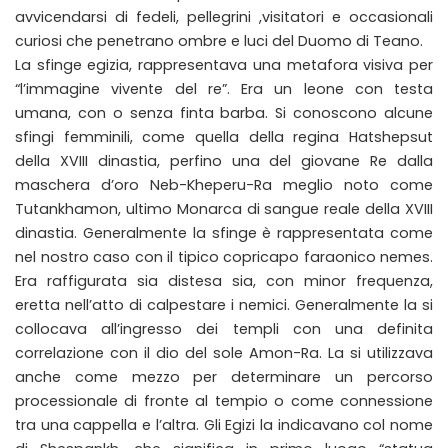
avvicendarsi di fedeli, pellegrini ,visitatori e occasionali
curiosi che penetrano ombre e luci del Duomo di Teano.
La sfinge egizia, rappresentava una metafora visiva per
“l’immagine vivente del re”. Era un leone con testa
umana, con o senza finta barba. Si conoscono alcune
sfingi femminili, come quella della regina Hatshepsut
della XVIII dinastia, perfino una del giovane Re dalla
maschera d’oro Neb-Kheperu-Ra meglio noto come
Tutankhamon, ultimo Monarca di sangue reale della XVIII
dinastia. Generalmente la sfinge è rappresentata come
nel nostro caso con il tipico copricapo faraonico nemes.
Era raffigurata sia distesa sia, con minor frequenza,
eretta nell’atto di calpestare i nemici. Generalmente la si
collocava all’ingresso dei templi con una definita
correlazione con il dio del sole Amon-Ra. La si utilizzava
anche come mezzo per determinare un percorso
processionale di fronte al tempio o come connessione
tra una cappella e l’altra. Gli Egizi la indicavano col nome