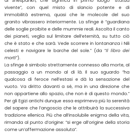
di Shespankh, che significa in primo luogo “statua
vivente”, con quel misto di slancio potente e di
immobilità estrema, quasi che le molecole del suo
granito vibrassero interiormente. La sfinge è “guardiana
delle soglie proibite e delle mummie reali. Ascolta il canto
dei pianeti, veglia sul limitare dell’eternità, su tutto ciò
che è stato e che sarà. Vede scorrere in lontananza i Nili
celesti e navigare le barche del sole.” (da “
Il libro dei
morti
“).
La sfinge è simbolo strettamente connesso alla morte, al
passaggio a un mondo al di là. Il suo sguardo “ha
qualcosa di feroce nell’estasi e dà la sensazione del
vuoto. Va diritto davanti a sé, ma in una direzione che
non appartiene allo spazio, che non è di questo mondo.”
Per gli Egizi antichi dunque essa esprimeva più la serenità
del sapere che l’angoscia che le attribuirà la successiva
tradizione ellenica. Più che all’insolubile enigma della vita,
rimanda al punto d’origine: “si erge all’origine della storia
come un’affermazione assoluta”.