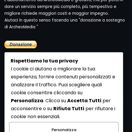
dare un servizio sempre più completo, più tempestivo e
migliore richiede maggiori costi e maggior impegno.
Aiutaci in questo senso facendo una "donazione a sostegno
di ArcheoMedia "
Rispettiamo la tua privacy
I cookie ci aiutano a migliorare la tua
esperienza, fornire contenuti personalizzati e
analizzare il traffico. Puoi scegliere quali
Newsletter
cookie consentire cliccando su
Se vuoi ricevere la Rivista gratuita di archeologia realizzata
Personalizza
. Clicca su
Accetta Tutti
per
dalla Redazione di ArcheoMedia iscriviti alla nostra
acconsentire o su
Rifiuta Tutti
per rifiutare i
Newsletter [
Clicca Qui
]
cookie non essenziali.
Con l'invio del messaggio l'utente dichiara di aver letto
Personalizza
l’informativa sulla privacy e di acconsentire al trattamento