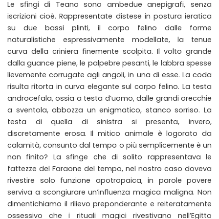
Le sfingi di Teano sono ambedue anepigrafi, senza
iscrizioni cioè. Rappresentate distese in postura ieratica
su due bassi plinti, il corpo felino dalle forme
naturalistiche espressivamente modellate, la tenue
curva della criniera finemente scolpita. Il volto grande
dalla guance piene, le palpebre pesanti, le labbra spesse
lievemente corrugate agli angoli, in una di esse. La coda
risulta ritorta in curva elegante sul corpo felino. La testa
androcefala, ossia a testa d’uomo, dalle grandi orecchie
a sventola, abbozza un enigmatico, stanco sorriso. La
testa di quella di sinistra si presenta, invero,
discretamente erosa. Il mitico animale è logorato da
calamità, consunto dal tempo o più semplicemente è un
non finito? La sfinge che di solito rappresentava le
fattezze del Faraone del tempo, nel nostro caso doveva
rivestire solo funzione apotropaica, in parole povere
serviva a scongiurare un’influenza magica maligna. Non
dimentichiamo il rilievo preponderante e reiteratamente
ossessivo che i rituali magici rivestivano nell’Egitto