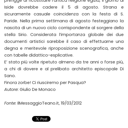
prefigge di ricostituire l’antica religione egizia, il giorno di
Iside dovrebbe cadere il 5 di agosto. Strana e
sicuramente casuale coincidenza con la festa di S.
Paride. Nella prima settimana di agosto festeggiano la
nascita di un nuovo ciclo corrispondente al sorgere della
stella Sirio. Considerata l’importanza globale dei due
documenti artistici sarebbe il caso di effettuarne una
degna e meritevole riproposizione scenografica, anche
con tabelle didattico-esplicative.
E’ stato più volte ripetuto almeno da tre anni o forse più,
a chi di dovere e al prelibato architetto episcopale Di
Sano.
Finora zorbe! Ci riusciremo per Pasqua?
Autore:
Giulio De Monaco
Fonte:
IlMessaggioTeano.it, 19/03/2012