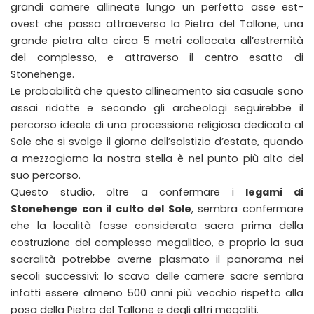
grandi camere allineate lungo un perfetto asse est-
ovest che passa attraeverso la Pietra del Tallone, una
grande pietra alta circa 5 metri collocata all’estremità
del complesso, e attraverso il centro esatto di
Stonehenge.
Le probabilità che questo allineamento sia casuale sono
assai ridotte e secondo gli archeologi seguirebbe il
percorso ideale di una processione religiosa dedicata al
Sole che si svolge il giorno dell’solstizio d’estate, quando
a mezzogiorno la nostra stella è nel punto più alto del
suo percorso.
Questo studio, oltre a confermare i
legami di
Stonehenge con il culto del Sole
, sembra confermare
che la località fosse considerata sacra prima della
costruzione del complesso megalitico, e proprio la sua
sacralità potrebbe averne plasmato il panorama nei
secoli successivi: lo scavo delle camere sacre sembra
infatti essere almeno 500 anni più vecchio rispetto alla
posa della Pietra del Tallone e degli altri megaliti.