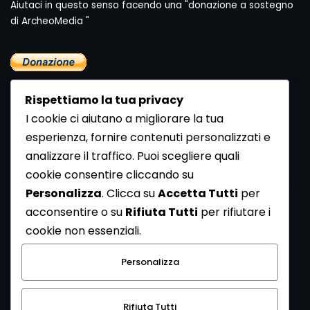
Aiutaci in questo senso facendo una "donazione a sostegno
di ArcheoMedia "
Rispettiamo la tua privacy
I cookie ci aiutano a migliorare la tua
esperienza, fornire contenuti personalizzati e
analizzare il traffico. Puoi scegliere quali
Newsletter
cookie consentire cliccando su
Se vuoi ricevere la Rivista gratuita di archeologia realizzata
Personalizza
. Clicca su
Accetta Tutti
per
dalla Redazione di ArcheoMedia iscriviti alla nostra
acconsentire o su
Rifiuta Tutti
per rifiutare i
Newsletter [
Clicca Qui
]
cookie non essenziali.
Con l'invio del messaggio l'utente dichiara di aver letto
Personalizza
l’informativa sulla privacy e di acconsentire al trattamento
dei propri dati personali.
Rifiuta Tutti