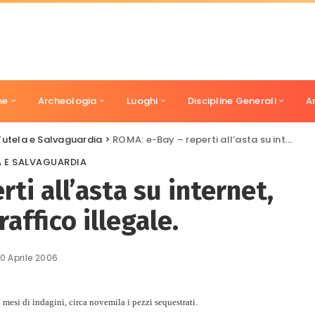
ne
Archeologia
Luoghi
Discipline Generali
A
Tutela e Salvaguardia
>
ROMA: e-Bay – reperti all’asta su internet, stroncato traffico illegale.
A E SALVAGUARDIA
ti all’asta su internet,
affico illegale.
10 Aprile 2006
mesi di indagini, circa novemila i pezzi sequestrati.