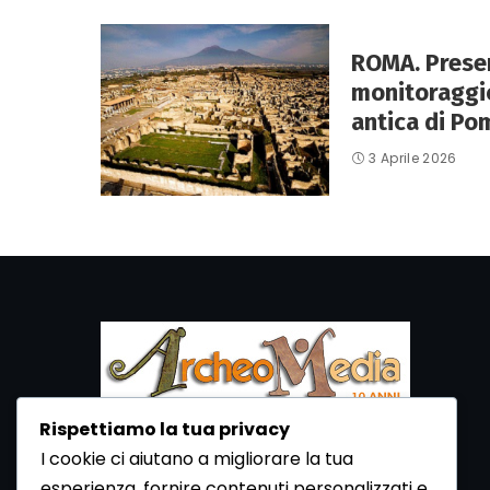
ROMA. Present
monitoraggio
antica di Po
3 Aprile 2026
Rispettiamo la tua privacy
I cookie ci aiutano a migliorare la tua
ArcheoMedia è una rivista di archeologia
ideata da Mediares S.c.
esperienza, fornire contenuti personalizzati e