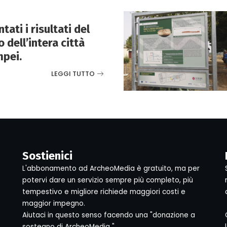
ati i risultati del
 dell’intera città
mpei.
LEGGI TUTTO
Sostienici
L'abbonamento ad ArcheoMedia è gratuito, ma per
potervi dare un servizio sempre più completo, più
tempestivo e migliore richiede maggiori costi e
maggior impegno.
Aiutaci in questo senso facendo una "donazione a
sostegno di ArcheoMedia "