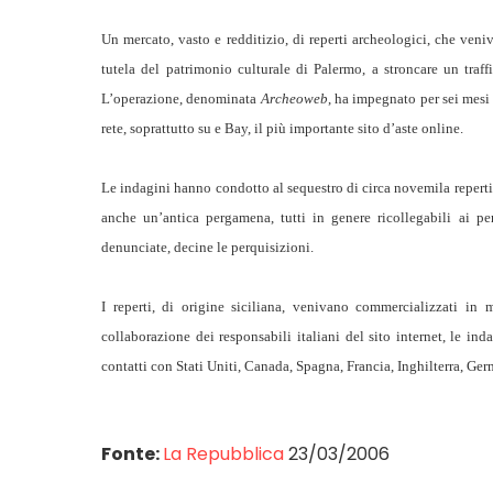
Un mercato, vasto e redditizio, di reperti archeologici, che veni
tutela del patrimonio culturale di Palermo, a stroncare un traff
L’operazione, denominata
Archeoweb
, ha impegnato per sei mesi i
rete, soprattutto su e Bay, il più importante sito d’aste online.
Le indagini hanno condotto al sequestro di circa novemila reperti,
anche un’antica pergamena, tutti in genere ricollegabili ai p
denunciate, decine le perquisizioni.
I reperti, di origine siciliana, venivano commercializzati in 
collaborazione dei responsabili italiani del sito internet, le in
contatti con Stati Uniti, Canada, Spagna, Francia, Inghilterra, Ger
Fonte:
La Repubblica
23/03/2006