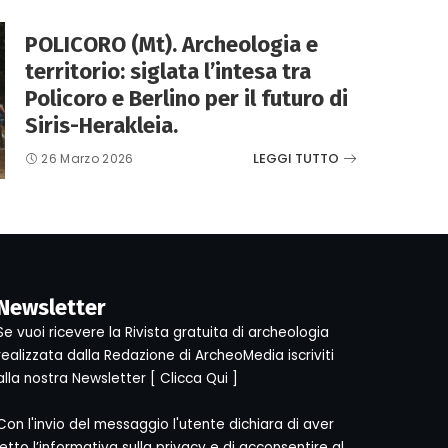
POLICORO (Mt). Archeologia e
territorio: siglata l’intesa tra
Policoro e Berlino per il futuro di
Siris-Herakleia.
LEGGI TUTTO
26 Marzo 2026
Newsletter
Se vuoi ricevere la Rivista gratuita di archeologia
realizzata dalla Redazione di ArcheoMedia iscriviti
alla nostra Newsletter [
Clicca Qui
]
Con l'invio del messaggio l'utente dichiara di aver
letto l’informativa sulla privacy e di acconsentire al