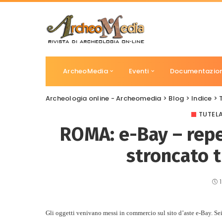
ArcheoMedia
Eventi
Documentazio
Archeologia online - Archeomedia
>
Blog
>
Indice
>
TUTEL
ROMA: e-Bay – reper
stroncato tr
Gli oggetti venivano messi in commercio sul sito d’aste e-Bay. Sei 