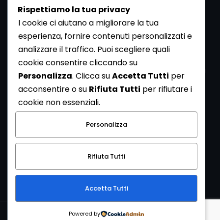
Rispettiamo la tua privacy
I cookie ci aiutano a migliorare la tua
esperienza, fornire contenuti personalizzati e
analizzare il traffico. Puoi scegliere quali
Newsletter
cookie consentire cliccando su
Se vuoi ricevere la Rivista gratuita di archeologia realizzata
Personalizza
. Clicca su
Accetta Tutti
per
dalla Redazione di ArcheoMedia iscriviti alla nostra
acconsentire o su
Rifiuta Tutti
per rifiutare i
Newsletter [
Clicca Qui
]
cookie non essenziali.
Con l'invio del messaggio l'utente dichiara di aver letto
Personalizza
l’informativa sulla privacy e di acconsentire al trattamento
dei propri dati personali.
Rifiuta Tutti
[
Informativa Privacy
]
Accetta Tutti
Copyright © 1999-2026
Mediares S.c.
PI 07341730013 - [
PRIVACY
Powered by