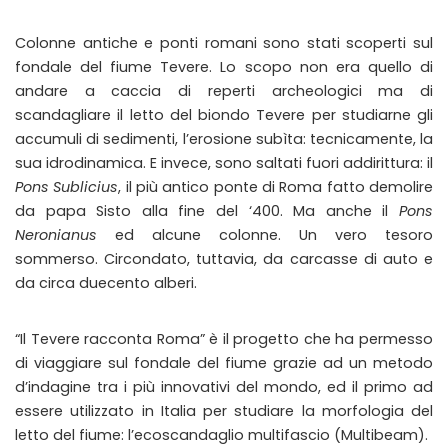
Colonne antiche e ponti romani sono stati scoperti sul
fondale del fiume Tevere. Lo scopo non era quello di
andare a caccia di reperti archeologici ma di
scandagliare il letto del biondo Tevere per studiarne gli
accumuli di sedimenti, l’erosione subìta: tecnicamente, la
sua idrodinamica. E invece, sono saltati fuori addirittura: il
Pons Sublicius
, il più antico ponte di Roma fatto demolire
da papa Sisto alla fine del ‘400. Ma anche il
Pons
Neronianus
ed alcune colonne. Un vero tesoro
sommerso. Circondato, tuttavia, da carcasse di auto e
da circa duecento alberi.
“Il Tevere racconta Roma” è il progetto che ha permesso
di viaggiare sul fondale del fiume grazie ad un metodo
d’indagine tra i più innovativi del mondo, ed il primo ad
essere utilizzato in Italia per studiare la morfologia del
letto del fiume: l’ecoscandaglio multifascio (Multibeam).