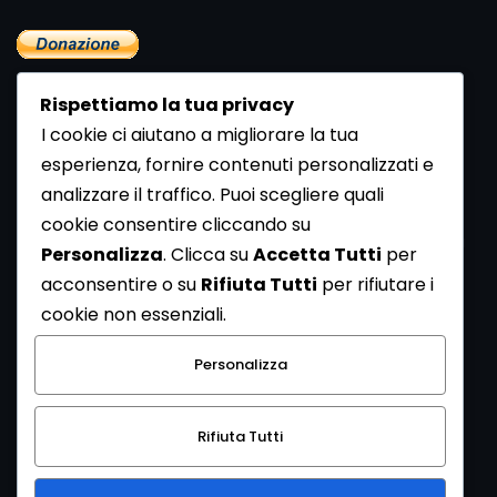
Rispettiamo la tua privacy
I cookie ci aiutano a migliorare la tua
esperienza, fornire contenuti personalizzati e
analizzare il traffico. Puoi scegliere quali
Newsletter
cookie consentire cliccando su
Se vuoi ricevere la Rivista gratuita di archeologia realizzata
Personalizza
. Clicca su
Accetta Tutti
per
dalla Redazione di ArcheoMedia iscriviti alla nostra
acconsentire o su
Rifiuta Tutti
per rifiutare i
Newsletter [
Clicca Qui
]
cookie non essenziali.
Con l'invio del messaggio l'utente dichiara di aver letto
Personalizza
l’informativa sulla privacy e di acconsentire al trattamento
dei propri dati personali.
Rifiuta Tutti
[
Informativa Privacy
]