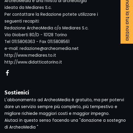
Segnala la tua notizia
ArcheoMedia è una rivista di archeologia
ideata da Mediares S.c.
Per contattare la Redazione potete utilizzare i
seguenti recapiti:
Redazione ArcheoMedia c/o Mediares S.c.
Via Gioberti 80/D - 10128 Torino
Tel 011.5806363 - Fax 011.5808561
e-mail: redazione@archeomedia.net
http://www.mediares.to.it
http://www.didatticatorino.it
Sostienici
L'abbonamento ad ArcheoMedia è gratuito, ma per potervi
dare un servizio sempre più completo, più tempestivo e
migliore richiede maggiori costi e maggior impegno.
Aiutaci in questo senso facendo una "donazione a sostegno
di ArcheoMedia "