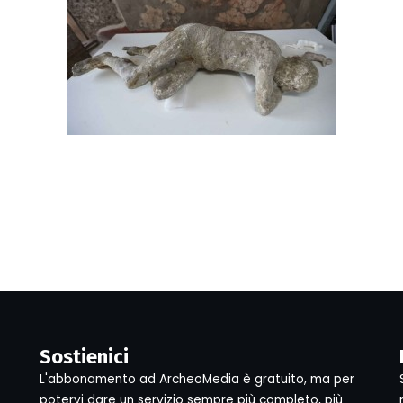
Sostienici
L'abbonamento ad ArcheoMedia è gratuito, ma per
potervi dare un servizio sempre più completo, più