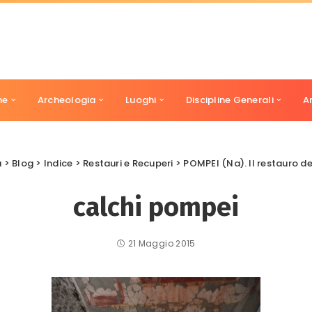
ne
Archeologia
Luoghi
Discipline Generali
A
a
>
Blog
>
Indice
>
Restauri e Recuperi
>
POMPEI (Na). Il restauro de
calchi pompei
21 Maggio 2015