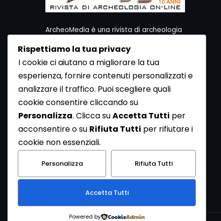
ArcheoMedia è una rivista di archeologia
ideata da Mediares S.c.
Rispettiamo la tua privacy
Per contattare la Redazione potete utilizzare i
I cookie ci aiutano a migliorare la tua
seguenti recapiti:
esperienza, fornire contenuti personalizzati e
Redazione ArcheoMedia c/o Mediares S.c.
Via Gioberti 80/D - 10128 Torino
analizzare il traffico. Puoi scegliere quali
Tel 011.5806363 - Fax 011.5808561
cookie consentire cliccando su
e-mail: redazione@archeomedia.net
Personalizza
. Clicca su
Accetta Tutti
per
http://www.mediares.to.it
acconsentire o su
Rifiuta Tutti
per rifiutare i
http://www.didatticatorino.it
cookie non essenziali.
Personalizza
Rifiuta Tutti
Accetta Tutti
Powered by