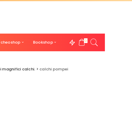
0
rcheoshop
Bookshop
i magnifici calchi.
>
calchi pompei