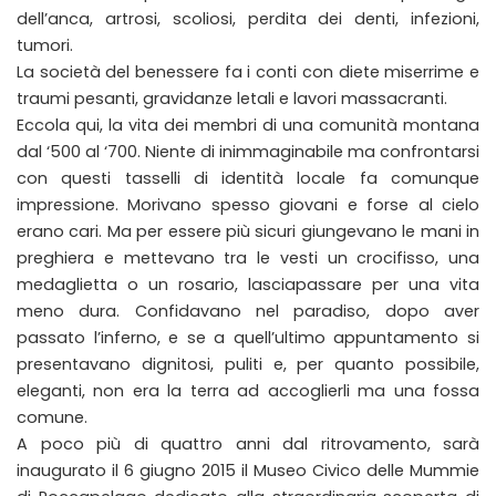
dell’anca, artrosi, scoliosi, perdita dei denti, infezioni,
tumori.
La società del benessere fa i conti con diete miserrime e
traumi pesanti, gravidanze letali e lavori massacranti.
Eccola qui, la vita dei membri di una comunità montana
dal ‘500 al ‘700. Niente di inimmaginabile ma confrontarsi
con questi tasselli di identità locale fa comunque
impressione. Morivano spesso giovani e forse al cielo
erano cari. Ma per essere più sicuri giungevano le mani in
preghiera e mettevano tra le vesti un crocifisso, una
medaglietta o un rosario, lasciapassare per una vita
meno dura. Confidavano nel paradiso, dopo aver
passato l’inferno, e se a quell’ultimo appuntamento si
presentavano dignitosi, puliti e, per quanto possibile,
eleganti, non era la terra ad accoglierli ma una fossa
comune.
A poco più di quattro anni dal ritrovamento, sarà
inaugurato il 6 giugno 2015 il Museo Civico delle Mummie