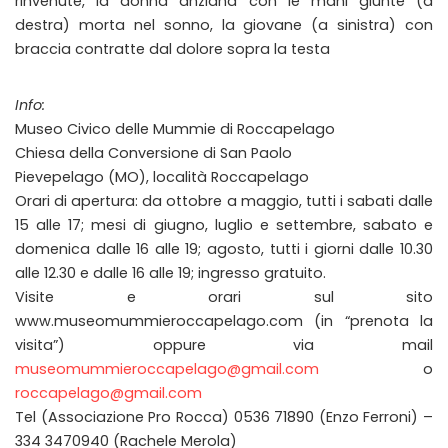
rinvenute, la donna anziana con le mani giunte (a
destra) morta nel sonno, la giovane (a sinistra) con
braccia contratte dal dolore sopra la testa
Info:
Museo Civico delle Mummie di Roccapelago
Chiesa della Conversione di San Paolo
Pievepelago (MO), località Roccapelago
Orari di apertura: da ottobre a maggio, tutti i sabati dalle
15 alle 17; mesi di giugno, luglio e settembre, sabato e
domenica dalle 16 alle 19; agosto, tutti i giorni dalle 10.30
alle 12.30 e dalle 16 alle 19; ingresso gratuito.
Visite e orari sul sito
www.museomummieroccapelago.com (in “prenota la
visita”) oppure via mail
museomummieroccapelago@gmail.com
o
roccapelago@gmail.com
Tel (Associazione Pro Rocca) 0536 71890 (Enzo Ferroni) –
334 3470940 (Rachele Merola)