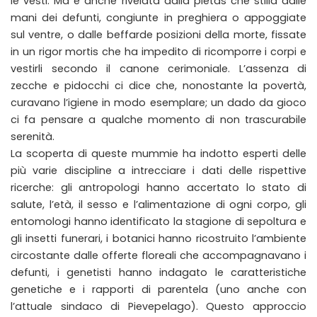
le vesti. Ma è anche rivelata dalla pietas che stilla dalle
mani dei defunti, congiunte in preghiera o appoggiate
sul ventre, o dalle beffarde posizioni della morte, fissate
in un rigor mortis che ha impedito di ricomporre i corpi e
vestirli secondo il canone cerimoniale. L’assenza di
zecche e pidocchi ci dice che, nonostante la povertà,
curavano l’igiene in modo esemplare; un dado da gioco
ci fa pensare a qualche momento di non trascurabile
serenità.
La scoperta di queste mummie ha indotto esperti delle
più varie discipline a intrecciare i dati delle rispettive
ricerche: gli antropologi hanno accertato lo stato di
salute, l’età, il sesso e l’alimentazione di ogni corpo, gli
entomologi hanno identificato la stagione di sepoltura e
gli insetti funerari, i botanici hanno ricostruito l’ambiente
circostante dalle offerte floreali che accompagnavano i
defunti, i genetisti hanno indagato le caratteristiche
genetiche e i rapporti di parentela (uno anche con
l’attuale sindaco di Pievepelago). Questo approccio