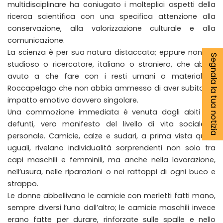
multidisciplinare ha coniugato i molteplici aspetti della
ricerca scientifica con una specifica attenzione alla
conservazione, alla valorizzazione culturale e alla
comunicazione.
La scienza è per sua natura distaccata; eppure non c’è
Segnala la tua notizia
studioso o ricercatore, italiano o straniero, che abbia
avuto a che fare con i resti umani o materiali di
Roccapelago che non abbia ammesso di aver subito un
impatto emotivo davvero singolare.
Una commozione immediata è venuta dagli abiti dei
defunti, vero manifesto del livello di vita sociale e
personale. Camicie, calze e sudari, a prima vista quasi
uguali, rivelano individualità sorprendenti non solo tra
capi maschili e femminili, ma anche nella lavorazione,
nell’usura, nelle riparazioni o nei rattoppi di ogni buco e
strappo.
Le donne abbellivano le camicie con merletti fatti mano,
sempre diversi l’uno dall’altro; le camicie maschili invece
erano fatte per durare, rinforzate sulle spalle e nello