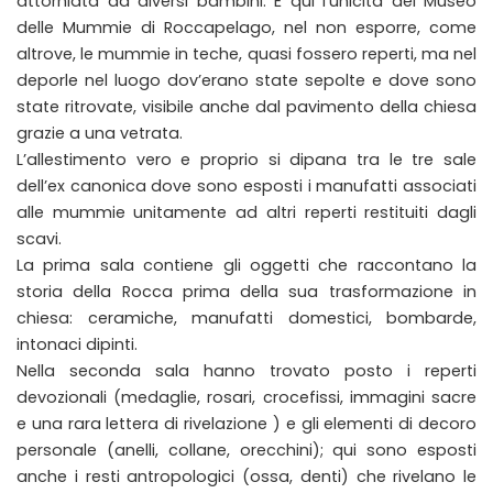
attorniata da diversi bambini. È qui l’unicità del Museo
delle Mummie di Roccapelago, nel non esporre, come
altrove, le mummie in teche, quasi fossero reperti, ma nel
deporle nel luogo dov’erano state sepolte e dove sono
state ritrovate, visibile anche dal pavimento della chiesa
grazie a una vetrata.
L’allestimento vero e proprio si dipana tra le tre sale
dell’ex canonica dove sono esposti i manufatti associati
alle mummie unitamente ad altri reperti restituiti dagli
scavi.
La prima sala contiene gli oggetti che raccontano la
storia della Rocca prima della sua trasformazione in
chiesa: ceramiche, manufatti domestici, bombarde,
intonaci dipinti.
Nella seconda sala hanno trovato posto i reperti
devozionali (medaglie, rosari, crocefissi, immagini sacre
e una rara lettera di rivelazione ) e gli elementi di decoro
personale (anelli, collane, orecchini); qui sono esposti
anche i resti antropologici (ossa, denti) che rivelano le