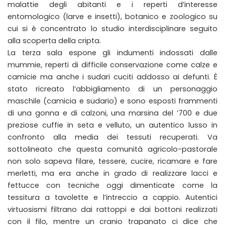
malattie degli abitanti e i reperti d’interesse
entomologico (larve e insetti), botanico e zoologico su
cui si è concentrato lo studio interdisciplinare seguito
alla scoperta della cripta.
La terza sala espone gli indumenti indossati dalle
mummie, reperti di difficile conservazione come calze e
camicie ma anche i sudari cuciti addosso ai defunti. È
stato ricreato l’abbigliamento di un personaggio
maschile (camicia e sudario) e sono esposti frammenti
di una gonna e di calzoni, una marsina del ‘700 e due
preziose cuffie in seta e velluto, un autentico lusso in
confronto alla media dei tessuti recuperati. Va
sottolineato che questa comunità agricolo-pastorale
non solo sapeva filare, tessere, cucire, ricamare e fare
merletti, ma era anche in grado di realizzare lacci e
fettucce con tecniche oggi dimenticate come la
tessitura a tavolette e l’intreccio a cappio. Autentici
virtuosismi filtrano dai rattoppi e dai bottoni realizzati
con il filo, mentre un cranio trapanato ci dice che