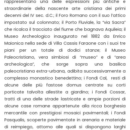
rappresentano una delle espressioni più antiche e
straordinarie della nascente arte cristiana dei primi
decenni del IV sec. d.C.; il Foro Romano con il suo l’attico
impostato sul colonnato; il Porto Fluviale, la “via Sacra”
che ricalca il tracciato del fiume che bagnava Aquileia; il
Museo Archeologico inaugurato nel 1882 da Enrico
Maionica nella sede di Villa Cassis Faraone con i suoi tre
piani per un totale di dodici stanze; il Museo
Paleocristiano, vera simbiosi di “museo” e di “area
archeologica”, che sorge sopra una basilica
paleocristiana extra-urbana, adibita successivamente a
complesso monastico benedettino; i Fondi Cal, resti di
alcune delle più fastose domus centrate su corti
porticate talvolta allestite a giardino; i Fondi Cossar,
tratti di una delle strade lastricate e ampie porzioni di
alcune case romane appartenute alla ricca borghesia
mercantile con prestigiosi mosaici pavimentali; i Fondi
Pasqualis, scoperte pavimentate in arenaria e materiale
di reimpiego, attorno alle quali si dispongono larghi