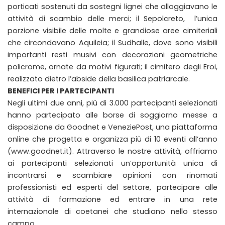
porticati sostenuti da sostegni lignei che alloggiavano le
attività di scambio delle merci; il Sepolcreto, l’unica
porzione visibile delle molte e grandiose aree cimiteriali
che circondavano Aquileia; il Sudhalle, dove sono visibili
importanti resti musivi con decorazioni geometriche
policrome, ornate da motivi figurati; il cimitero degli Eroi,
realizzato dietro l’abside della basilica patriarcale.
BENEFICI PER I PARTECIPANTI
Negli ultimi due anni, più di 3.000 partecipanti selezionati
hanno partecipato alle borse di soggiorno messe a
disposizione da Goodnet e VeneziePost, una piattaforma
online che progetta e organizza più di 10 eventi all’anno
(www.goodnet.it). Attraverso le nostre attività, offriamo
ai partecipanti selezionati un’opportunità unica di
incontrarsi e scambiare opinioni con rinomati
professionisti ed esperti del settore, partecipare alle
attività di formazione ed entrare in una rete
internazionale di coetanei che studiano nello stesso
campo.