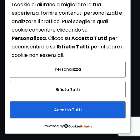
I cookie ci aiutano a migliorare la tua
esperienza, fornire contenuti personalizzati e
analizzare il traffico. Puoi scegliere quali
Newsletter
cookie consentire cliccando su
Se vuoi ricevere la Rivista gratuita di archeologia realizzata
Personalizza
. Clicca su
Accetta Tutti
per
dalla Redazione di ArcheoMedia iscriviti alla nostra
acconsentire o su
Rifiuta Tutti
per rifiutare i
Newsletter [
Clicca Qui
]
cookie non essenziali.
Con l'invio del messaggio l'utente dichiara di aver letto
Personalizza
l’informativa sulla privacy e di acconsentire al trattamento
dei propri dati personali.
Rifiuta Tutti
[
Informativa Privacy
]
Accetta Tutti
Copyright © 1999-2026
Mediares S.c.
PI 07341730013 - [
PRIVACY
Powered by
POLICY
]