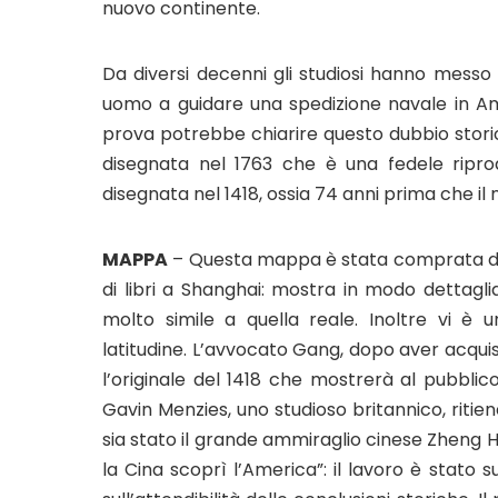
nuovo continente.
Da diversi decenni gli studiosi hanno messo
uomo a guidare una spedizione navale in Am
prova potrebbe chiarire questo dubbio stori
disegnata nel 1763 che è una fedele ripro
disegnata nel 1418, ossia 74 anni prima che i
MAPPA
– Questa mappa è stata comprata da 
di libri a Shanghai: mostra in modo dettagl
molto simile a quella reale. Inoltre vi è u
latitudine. L’avvocato Gang, dopo aver acquis
l’originale del 1418 che mostrerà al pubbl
Gavin Menzies, uno studioso britannico, ritie
sia stato il grande ammiraglio cinese Zheng He 
la Cina scoprì l’America”: il lavoro è stato 