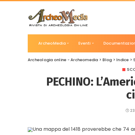
ArcheoMedia
Eventi
Documentazio
Archeologia online - Archeomedia
>
Blog
>
Indice
>
SCO
PECHINO: L’Americ
c
23
Una mappa del 1418 proverebbe che 74 ann