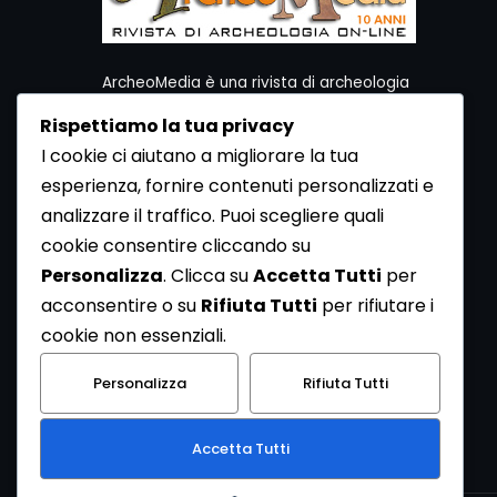
ArcheoMedia è una rivista di archeologia
ideata da Mediares S.c.
Rispettiamo la tua privacy
Per contattare la Redazione potete utilizzare i
I cookie ci aiutano a migliorare la tua
seguenti recapiti:
esperienza, fornire contenuti personalizzati e
Redazione ArcheoMedia c/o Mediares S.c.
Via Gioberti 80/D - 10128 Torino
analizzare il traffico. Puoi scegliere quali
Tel 011.5806363 - Fax 011.5808561
cookie consentire cliccando su
e-mail: redazione@archeomedia.net
Personalizza
. Clicca su
Accetta Tutti
per
http://www.mediares.to.it
acconsentire o su
Rifiuta Tutti
per rifiutare i
http://www.didatticatorino.it
cookie non essenziali.
Personalizza
Rifiuta Tutti
Accetta Tutti