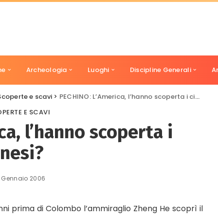
ne
Archeologia
Luoghi
Discipline Generali
A
Scoperte e scavi
>
PECHINO: L’America, l’hanno scoperta i cinesi?
PERTE E SCAVI
a, l’hanno scoperta i
inesi?
 Gennaio 2006
i prima di Colombo l’ammiraglio Zheng He scoprì il