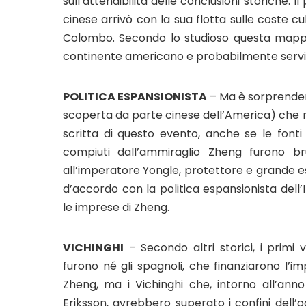
sull’attendibilità delle conclusioni storiche.
cinese arrivò con la sua flotta sulle coste c
Colombo. Secondo lo studioso questa mappa
continente americano e probabilmente serviva
POLITICA ESPANSIONISTA
– Ma è sorprendent
scoperta da parte cinese dell’America) che n
scritta di questo evento, anche se le font
compiuti dall’ammiraglio Zheng furono bru
all’imperatore Yongle, protettore e grande e
d’accordo con la politica espansionista dell’
le imprese di Zheng.
VICHINGHI
– Secondo altri storici, i primi
furono né gli spagnoli, che finanziarono l’im
Zheng, ma i Vichinghi che, intorno all’anno
Eriksson, avrebbero superato i confini dell’