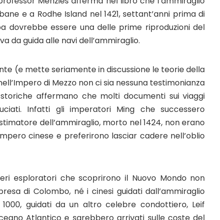
 Il professor Menzies afferma nel libro che l’ammiraglio
ubane e a Rodhe Island nel 1421, settant’anni prima di
 dovrebbe essere una delle prime riproduzioni del
 da guida alle navi dell’ammiraglio.
e (e mette seriamente in discussione le teorie della
ell’Impero di Mezzo non ci sia nessuna testimonianza
i storiche affermano che molti documenti sui viaggi
ciati. Infatti gli imperatori Ming che successero
stimatore dell’ammiraglio, morto nel 1424, non erano
Impero cinese e preferirono lasciar cadere nell’oblio
 veri esploratori che scoprirono il Nuovo Mondo non
presa di Colombo, né i cinesi guidati dall’ammiraglio
 1000, guidati da un altro celebre condottiero, Leif
oceano Atlantico e sarebbero arrivati sulle coste del