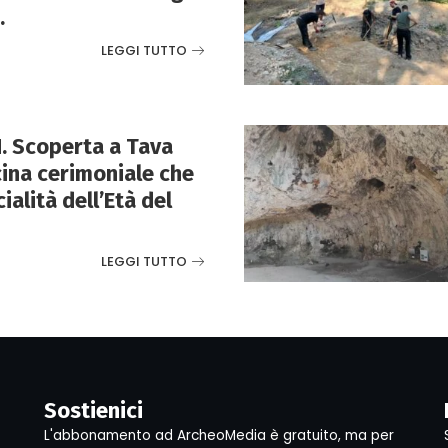
.
LEGGI TUTTO
. Scoperta a Tava
ina cerimoniale che
cialità dell’Età del
LEGGI TUTTO
Sostienici
L'abbonamento ad ArcheoMedia è gratuito, ma per