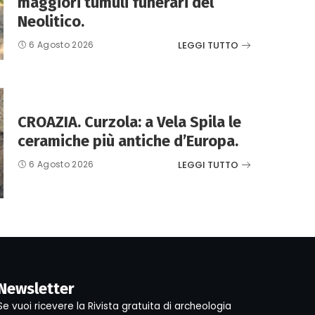
maggiori tumuli funerari del
Neolitico.
LEGGI TUTTO
6 Agosto 2026
CROAZIA. Curzola: a Vela Spila le
ceramiche più antiche d’Europa.
LEGGI TUTTO
6 Agosto 2026
Newsletter
Se vuoi ricevere la Rivista gratuita di archeologia