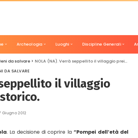
ne
Archeologia
Luoghi
Discipline Generali
A
Beni da salvare
>
NOLA (NA). Verrà seppellito il villaggio preistorico.
NI DA SALVARE
eppellito il villaggio
storico.
7 Giugno 2012
ola
. La decisione di coprire la
“Pompei dell’età del