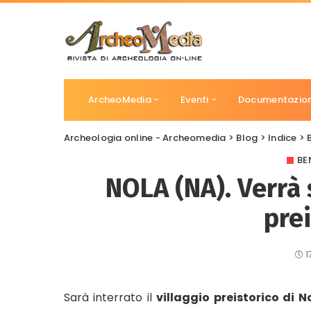
ArcheoMedia
Eventi
Documentazio
Archeologia online - Archeomedia
>
Blog
>
Indice
>
BE
NOLA (NA). Verrà s
prei
1
Sarà interrato il
villaggio preistorico di N