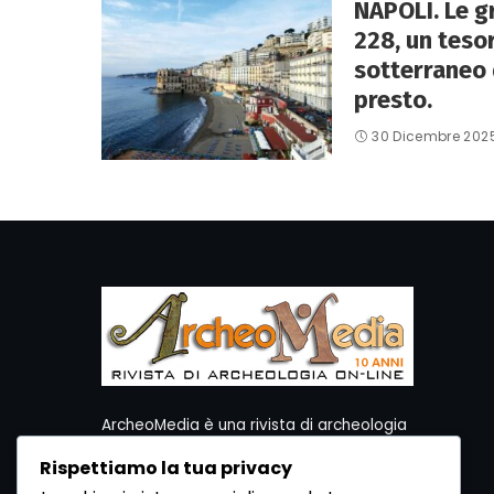
NAPOLI. Le gr
228, un teso
sotterraneo 
presto.
30 Dicembre 202
ArcheoMedia è una rivista di archeologia
ideata da Mediares S.c.
Rispettiamo la tua privacy
Per contattare la Redazione potete utilizzare i