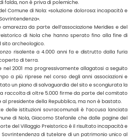
 falda, non è priva di polemiche.
 del Comune di Nola: «soluzione dolorosa: incapacità e
 Sovrintendenza».
amarezza da parte dell’associazione Meridies e del
eistorico di Nola che hanno sperato fino alla fine di
 sito archeologico.
ronzo risalente a 4.000 anni fa e distrutto dalla furia
coperto di terra.
 nel 2001 ma progressivamente allagatosi a seguito
mpo a più riprese nel corso degli anni associazioni e
ttato un piano di salvaguardia del sito e scongiurata la
una raccolta di oltre 5.000 firme da parte del comitato
re al presidente della Repubblica, ma non è bastato.
delle istituzioni sovracomunali è l’accusa lanciata
Comune di Nola, Giacomo Stefanile che dalle pagine del
rte del Villaggio Preistorico è il risultato incapacità e
 Sovrintendenza di tutelare di un patrimonio unico al