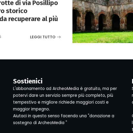
otte di via Posillipo
ro storico
da recuperare al più
LEGGI TUTTO
5
Sostienici
L'abbonamento ad ArcheoMedia è gratuito, ma per
potervi dare un servizio sempre più completo, più
tempestivo e migliore richiede maggiori costi e
maggior impegno.
Aiutaci in questo senso facendo una "donazione a
sostegno di ArcheoMedia "