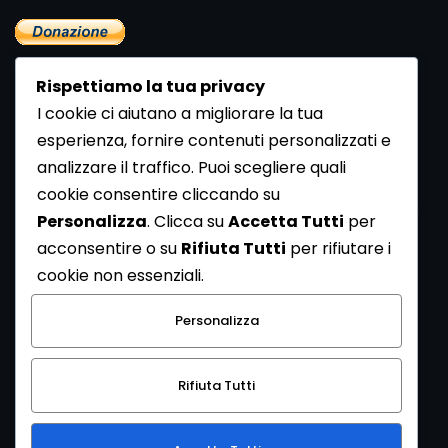
Rispettiamo la tua privacy
I cookie ci aiutano a migliorare la tua
esperienza, fornire contenuti personalizzati e
analizzare il traffico. Puoi scegliere quali
Newsletter
cookie consentire cliccando su
Se vuoi ricevere la Rivista gratuita di archeologia realizzata
Personalizza
. Clicca su
Accetta Tutti
per
dalla Redazione di ArcheoMedia iscriviti alla nostra
acconsentire o su
Rifiuta Tutti
per rifiutare i
Newsletter [
Clicca Qui
]
cookie non essenziali.
Con l'invio del messaggio l'utente dichiara di aver letto
Personalizza
l’informativa sulla privacy e di acconsentire al trattamento
dei propri dati personali.
Rifiuta Tutti
[
Informativa Privacy
]