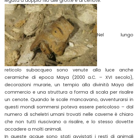
legata a doppio filo alle grotte e ai cenote.
Nel lungo
reticolo subacqueo sono venute alla luce anche
ceramiche di epoca Maya (2000 a.C. – XVI secolo),
decorazioni murarie, un tempio alla divinità Maya del
commercio e una struttura a forma di scala per risalire
un cenote. Quando le scale mancavano, avventurarsi in
questi mondi sommersi poteva essere pericoloso – dal
numero di scheletri umani trovati nelle caverne è chiaro
che non tutti riuscivano a risalire, e lo stesso dovette
accadere a molti animali.
In queste acque sono stati avvistati i resti di animali