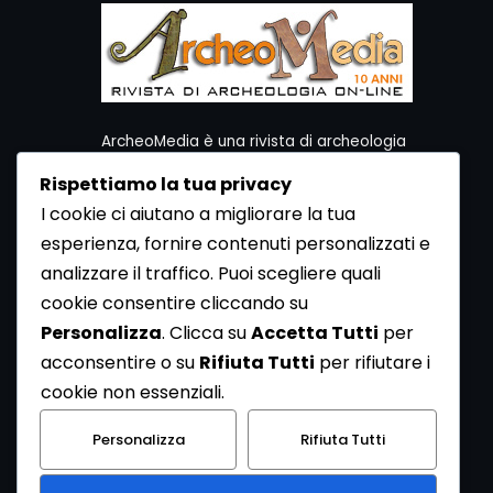
ArcheoMedia è una rivista di archeologia
ideata da Mediares S.c.
Rispettiamo la tua privacy
Per contattare la Redazione potete utilizzare i
I cookie ci aiutano a migliorare la tua
seguenti recapiti:
esperienza, fornire contenuti personalizzati e
Redazione ArcheoMedia c/o Mediares S.c.
Via Gioberti 80/D - 10128 Torino
analizzare il traffico. Puoi scegliere quali
Tel 011.5806363 - Fax 011.5808561
cookie consentire cliccando su
e-mail: redazione@archeomedia.net
Personalizza
. Clicca su
Accetta Tutti
per
http://www.mediares.to.it
acconsentire o su
Rifiuta Tutti
per rifiutare i
http://www.didatticatorino.it
cookie non essenziali.
Personalizza
Rifiuta Tutti