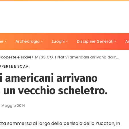
ne
Archeologia
Luoghi
Discipline Generali
A
Scoperte e scavi
>
MESSICO. I Nativi americani arrivano dall’Asia, scoperto un vecchio scheletro.
PERTE E SCAVI
i americani arrivano
o un vecchio scheletro.
7 Maggio 2014
tta sommersa al largo della penisola dello Yucatan, in