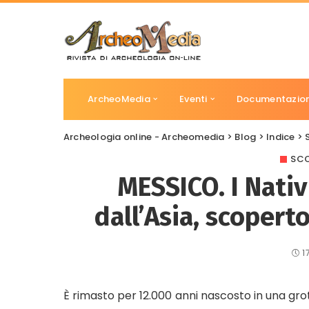
ArcheoMedia
Eventi
Documentazio
Archeologia online - Archeomedia
>
Blog
>
Indice
>
SCO
MESSICO. I Nativ
dall’Asia, scopert
1
È rimasto per 12.000 anni nascosto in una gro