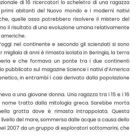
onale di 16 ricercatori lo scheletro di una ragazza
 primi abitanti del Nuovo mondo e i moderni nativi
che, quelle ossa potrebbero risolvere il mistero del
no il risultato di una evoluzione umana relativamente
e americhe.
t’oggi nel continente e secondo gli scienziati si sono
migliaia di anni è rimasta isolata in Beringia, la terra
eria e che formava un ponte tra i due continenti
dio pubblicato sul magazine Science i nativi d’America
netico, in entrambi i casi derivato dalla popolazione
eva a una giovane donna. Una ragazza tra i 15 e i 16
a, nome tratto dalla mitologia greca. Sarebbe morta
 nella grotta dove è rimasta intrappolata. Questa
l livello del mare, sommersa dalle acque a causa dello
nel 2007 da un gruppo di esploratori sottomarini, che