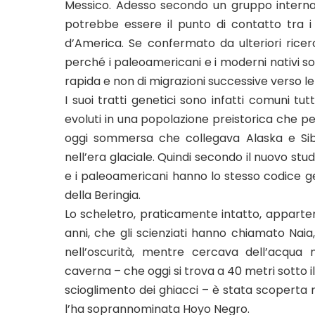
Messico. Adesso secondo un gruppo internazi
potrebbe essere il punto di contatto tra i
d’America. Se confermato da ulteriori ricer
perché i paleoamericani e i moderni nativi so
rapida e non di migrazioni successive verso l
I suoi tratti genetici sono infatti comuni tut
evoluti in una popolazione preistorica che per 
oggi sommersa che collegava Alaska e Sib
nell’era glaciale. Quindi secondo il nuovo stu
e i paleoamericani hanno lo stesso codice ge
della Beringia.
Lo scheletro, praticamente intatto, apparten
anni, che gli scienziati hanno chiamato Nai
nell’oscurità, mentre cercava dell’acqua
caverna – che oggi si trova a 40 metri sotto i
scioglimento dei ghiacci – è stata scoperta 
l’ha soprannominata Hoyo Negro.