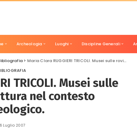
ne
Archeologia
Luoghi
Discipline Generali
A
Bibliografia
>
Maria Clara RUGGIERI TRICOLI. Musei sulle rovine. Architettura nel contesto archeologico.
IBLIOGRAFIA
RI TRICOLI. Musei sulle
ettura nel contesto
eologico.
16 Luglio 2007