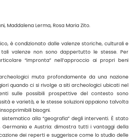
iani, Maddalena Lerma, Rosa Maria Zito.
co, è condizionato dalle valenze storiche, culturali e
e tali valenze non sono dappertutto le stesse. Per
icolare “impronta” nell’approccio ai propri beni
i archeologici muta profondamente da una nazione
ori quando ci si rivolge a siti archeologici ubicati nel
enti sulle possibili prospettive del contesto sono
tà e varietà, e le stesse soluzioni appaiono talvolta
 insopprimibili bisogni.
istematico alla “geografia” degli interventi. È stato
, Germania e Austria: dimostra tutti i vantaggi della
ocazione dei reperti e suggerisce come lo studio delle