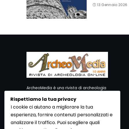
13 Gennaio 2026
ArcheoMedia è una rivista di archeologia
ideata da Mediares S.c.
Rispettiamo la tua privacy
Per contattare la Redazione potete utilizzare i
I cookie ci aiutano a migliorare la tua
seguenti recapiti:
esperienza, fornire contenuti personalizzati e
Redazione ArcheoMedia c/o Mediares S.c.
Via Gioberti 80/D - 10128 Torino
analizzare il traffico. Puoi scegliere quali
Tel 011.5806363 - Fax 011.5808561