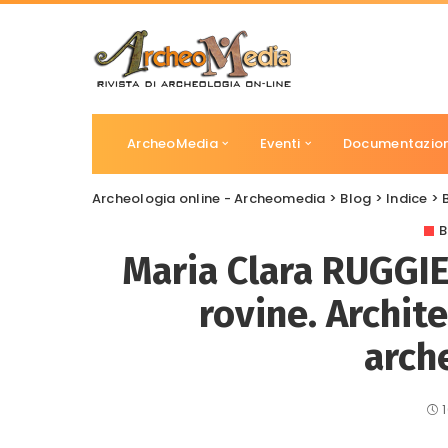
ArcheoMedia
Eventi
Documentazio
Archeologia online - Archeomedia
>
Blog
>
Indice
>
B
Maria Clara RUGGIE
rovine. Archit
arch