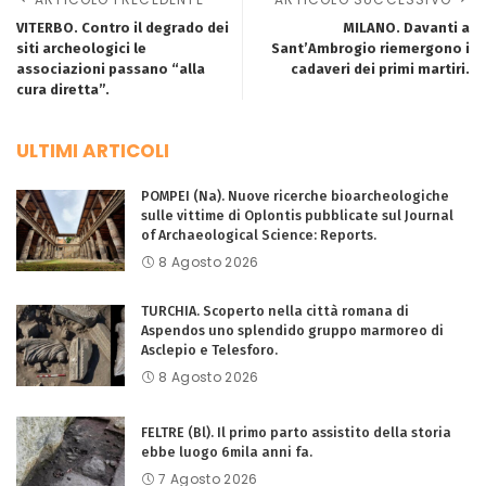
VITERBO. Contro il degrado dei
MILANO. Davanti a
siti archeologici le
Sant’Ambrogio riemergono i
associazioni passano “alla
cadaveri dei primi martiri.
cura diretta”.
ULTIMI ARTICOLI
POMPEI (Na). Nuove ricerche bioarcheologiche
sulle vittime di Oplontis pubblicate sul Journal
of Archaeological Science: Reports.
8 Agosto 2026
TURCHIA. Scoperto nella città romana di
Aspendos uno splendido gruppo marmoreo di
Asclepio e Telesforo.
8 Agosto 2026
FELTRE (Bl). Il primo parto assistito della storia
ebbe luogo 6mila anni fa.
7 Agosto 2026