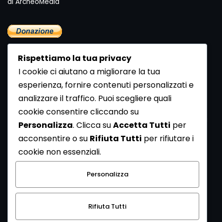
di ArcheoMedia "
Rispettiamo la tua privacy
I cookie ci aiutano a migliorare la tua
esperienza, fornire contenuti personalizzati e
analizzare il traffico. Puoi scegliere quali
Newsletter
cookie consentire cliccando su
Se vuoi ricevere la Rivista gratuita di archeologia realizzata
Personalizza
. Clicca su
Accetta Tutti
per
dalla Redazione di ArcheoMedia iscriviti alla nostra
acconsentire o su
Rifiuta Tutti
per rifiutare i
Newsletter [
Clicca Qui
]
cookie non essenziali.
Con l'invio del messaggio l'utente dichiara di aver letto
Personalizza
l’informativa sulla privacy e di acconsentire al trattamento
dei propri dati personali.
Rifiuta Tutti
[
Informativa Privacy
]