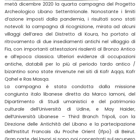
metà dicembre 2020 la quarta campagna del Progetto
Archeologico Libano Settentrionale. Nonostante i limiti
d’azione imposti dalla pandemia, i risultati sono stati
notevoli: la campagna di ricognizione, mirata ad alcuni
villaggi dell’area del Distretto di Koura, ha portato al
ritrovamento di due insediamenti antichi nel villaggio di
Fia, con importanti attestazioni risalenti al Bronzo Antico
e all’epoca classica. Ulteriori evidenze di occupazioni
antiche, databili per lo più al periodo tardo antico /
bizantino sono state rinvenute nei siti di Kafr Aqqa, Kafr
Qahel e Ras Masqa.
La campagna è stata condotta dalla missione
congiunta italo libanese diretta da Marco Iamoni, del
Dipartimento di Studi umanistici e del patrimonio
culturale dell’Università di Udine, e May Haider,
dell’Università Libanese – Third Branch Tripoli, con la
Direzione delle Antichità del Libano e la partecipazione
dell’Institut Francais du Proche Orient (Ifpo) di Beirut.
Gran parte dei lavori si sono poi concentrati sul recupero