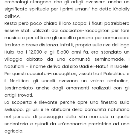
archeologi ritengono che gli artigli avessero anche un
significato spirituale per i primi umani” ha detto Khalaily
dell’IAA.
Resta però poco chiaro il loro scopo: i flauti potrebbero
essere stati utilizzati dai cacciatori-raccoglitori per fare
musica o per attirare gli uccelli o persino per comunicare
tra loro a breve distanza. Infatti, proprio sulle rive del lago
Hula, tra i 12.000 e gli 8.o00 anni fa, era stanziato un
villaggio abitato da una comunità seminomade, i
Natufiani – il nome deriva dal sito Uadi el-Natuf in Israele.
Per questi cacciatori-raccoglitori, vissuti tra il Paleolitico e
il Neolitico, gli uccelli avevano un valore simbolico,
testimoniato anche dagli ornamenti realizzati con gli
artigli trovati.
La scoperta è rilevante perché apre una finestra sullo
sviluppo, gli usi e le abitudini della comunità natufiana
nel periodo di passaggio dalla vita nomade a quella
sedentaria e quindi da un’economia predatrice ad una
agricola.