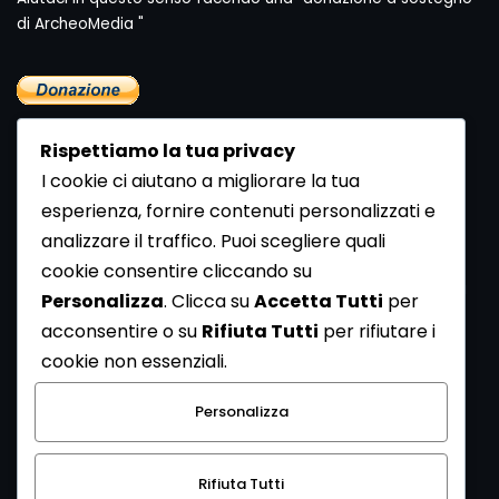
di ArcheoMedia "
Rispettiamo la tua privacy
I cookie ci aiutano a migliorare la tua
esperienza, fornire contenuti personalizzati e
analizzare il traffico. Puoi scegliere quali
Newsletter
cookie consentire cliccando su
Se vuoi ricevere la Rivista gratuita di archeologia realizzata
Personalizza
. Clicca su
Accetta Tutti
per
dalla Redazione di ArcheoMedia iscriviti alla nostra
acconsentire o su
Rifiuta Tutti
per rifiutare i
Newsletter [
Clicca Qui
]
cookie non essenziali.
Con l'invio del messaggio l'utente dichiara di aver letto
Personalizza
l’informativa sulla privacy e di acconsentire al trattamento
dei propri dati personali.
Rifiuta Tutti
[
Informativa Privacy
]