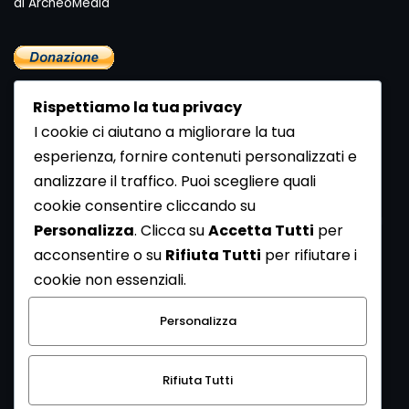
di ArcheoMedia "
Rispettiamo la tua privacy
I cookie ci aiutano a migliorare la tua
esperienza, fornire contenuti personalizzati e
analizzare il traffico. Puoi scegliere quali
Newsletter
cookie consentire cliccando su
Se vuoi ricevere la Rivista gratuita di archeologia realizzata
Personalizza
. Clicca su
Accetta Tutti
per
dalla Redazione di ArcheoMedia iscriviti alla nostra
acconsentire o su
Rifiuta Tutti
per rifiutare i
Newsletter [
Clicca Qui
]
cookie non essenziali.
Con l'invio del messaggio l'utente dichiara di aver letto
Personalizza
l’informativa sulla privacy e di acconsentire al trattamento
dei propri dati personali.
Rifiuta Tutti
[
Informativa Privacy
]