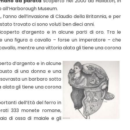
omano da parata
scoperto nel 2000 ad Hallaton, in
to all’Harborough Museum.
, l’anno dell’invasione di Claudio della Britannia, e per
stato trovato ci sono voluti ben dieci anni.
ricoperto d’argento e in alcune parti di oro. Tra le
 e una figura a cavallo – forse un imperatore – che
cavallo, mentre una vittoria alata gli tiene una corona
operto d’argento e in alcune
l busto di una donna e una
e sovrasta un barbaro sotto
a alata gli tiene una corona
ortanti dell’Età del ferro in
perati 333 monete romane,
iaia di ossa di maiale e gli