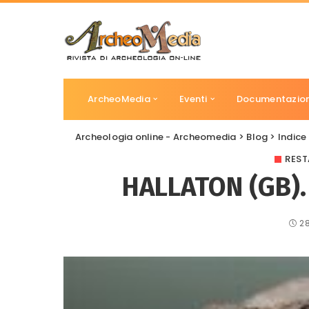
ArcheoMedia
Eventi
Documentazio
Archeologia online - Archeomedia
>
Blog
>
Indice
REST
HALLATON (GB).
2