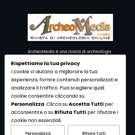
ArcheoMedia è una rivista di archeologia
ideata da Mediares S.c.
Rispettiamo la tua privacy
Per contattare la Redazione potete utilizzare i
I cookie ci aiutano a migliorare la tua
seguenti recapiti:
esperienza, fornire contenuti personalizzati e
Redazione ArcheoMedia c/o Mediares S.c.
Via Gioberti 80/D - 10128 Torino
analizzare il traffico. Puoi scegliere quali
Tel 011.5806363 - Fax 011.5808561
cookie consentire cliccando su
e-mail: redazione@archeomedia.net
Personalizza
. Clicca su
Accetta Tutti
per
http://www.mediares.to.it
acconsentire o su
Rifiuta Tutti
per rifiutare i
http://www.didatticatorino.it
cookie non essenziali.
Personalizza
Rifiuta Tutti