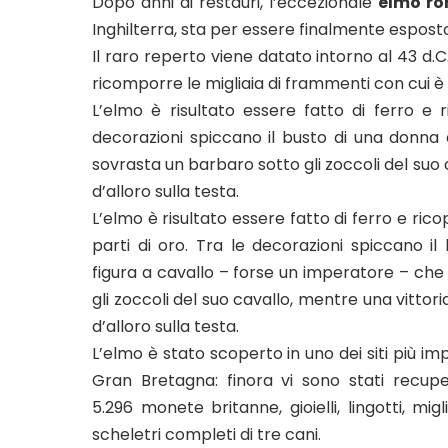
Dopo anni di restauri, l’eccezionale
elmo r
Inghilterra, sta per essere finalmente espos
Il raro reperto viene datato intorno al 43 d.C.
ricomporre le migliaia di frammenti con cui è 
L’elmo è risultato essere fatto di ferro e 
decorazioni spiccano il busto di una donna
sovrasta un barbaro sotto gli zoccoli del suo 
d’alloro sulla testa.
L’elmo è risultato essere fatto di ferro e ric
parti di oro. Tra le decorazioni spiccano i
figura a cavallo – forse un imperatore – ch
gli zoccoli del suo cavallo, mentre una vittori
d’alloro sulla testa.
L’elmo è stato scoperto in uno dei siti più imp
Gran Bretagna: finora vi sono stati recu
5.296 monete britanne, gioielli, lingotti, migl
scheletri completi di tre cani.