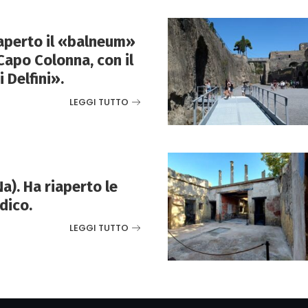
aperto il «balneum»
Capo Colonna, con il
 Delfini».
LEGGI TUTTO
). Ha riaperto le
idico.
LEGGI TUTTO