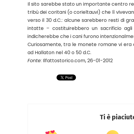
Il sito sarebbe stato un importante centro reli
tribù dei coritani (o corieltauvi) che lì vivev
verso il 30 d.C.: alcune sarebbero resti di gr
intatte – costituirebbero un sacrificio agl
indicherebbe che i cani furono intenzionalment
Curiosamente, tra le monete romane vi era an
ad Hallaton nel 40 o 50 d.C.
Fonte
: Ilfattostorico.com, 26-01-2012
Ti è piaciu