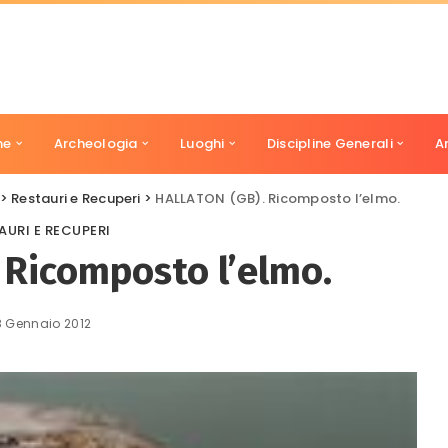
ne
Archeologia
Luoghi
Discipline Generali
A
>
Restauri e Recuperi
>
HALLATON (GB). Ricomposto l’elmo.
AURI E RECUPERI
 Ricomposto l’elmo.
8 Gennaio 2012