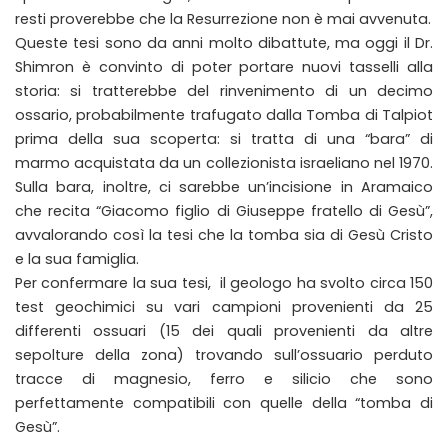
resti proverebbe che la Resurrezione non è mai avvenuta.
Queste tesi sono da anni molto dibattute, ma oggi il Dr.
Shimron è convinto di poter portare nuovi tasselli alla
storia: si tratterebbe del rinvenimento di un decimo
ossario, probabilmente trafugato dalla Tomba di Talpiot
prima della sua scoperta: si tratta di una “bara” di
marmo acquistata da un collezionista israeliano nel 1970.
Sulla bara, inoltre, ci sarebbe un’incisione in Aramaico
che recita “Giacomo figlio di Giuseppe fratello di Gesù”,
avvalorando così la tesi che la tomba sia di Gesù Cristo
e la sua famiglia.
Per confermare la sua tesi, il geologo ha svolto circa 150
test geochimici su vari campioni provenienti da 25
differenti ossuari (15 dei quali provenienti da altre
sepolture della zona) trovando sull’ossuario perduto
tracce di magnesio, ferro e silicio che sono
perfettamente compatibili con quelle della “tomba di
Gesù”.