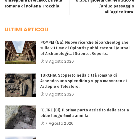
Giuseppina DI VICINO, La villa
U.S.A. I gioielli del Neolitico e
romana di Pollena Trocchia.
l’arduo passaggio
all’agricoltura.
ULTIMI ARTICOLI
POMPEI (Na). Nuove ricerche bioarcheologiche
sulle vittime di Oplontis pubblicate sul Journal
of Archaeological Science: Reports.
8 Agosto 2026
TURCHIA. Scoperto nella città romana di
Aspendos uno splendido gruppo marmoreo di
Asclepio e Telesforo.
8 Agosto 2026
FELTRE (Bl). Il primo parto assistito della storia
ebbe luogo 6mila anni fa.
7 Agosto 2026