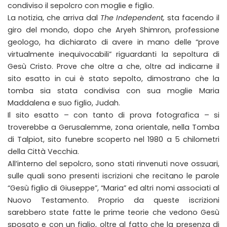
condiviso il sepolcro con moglie e figlio.
La notizia, che arriva dal
The Independent,
sta facendo il
giro del mondo, dopo che Aryeh Shimron, professione
geologo, ha dichiarato di avere in mano delle “prove
virtualmente inequivocabili” riguardanti la sepoltura di
Gesù Cristo. Prove che oltre a che, oltre ad indicarne il
sito esatto in cui è stato sepolto, dimostrano che la
tomba sia stata condivisa con sua moglie Maria
Maddalena e suo figlio, Judah.
Il sito esatto – con tanto di prova fotografica – si
troverebbe a Gerusalemme, zona orientale, nella Tomba
di Talpiot, sito funebre scoperto nel 1980 a 5 chilometri
della Città Vecchia.
All’interno del sepolcro, sono stati rinvenuti nove ossuari,
sulle quali sono presenti iscrizioni che recitano le parole
“Gesù figlio di Giuseppe”, “Maria” ed altri nomi associati al
Nuovo Testamento. Proprio da queste iscrizioni
sarebbero state fatte le prime teorie che vedono Gesù
sposato e con un figlio, oltre al fatto che la presenza di