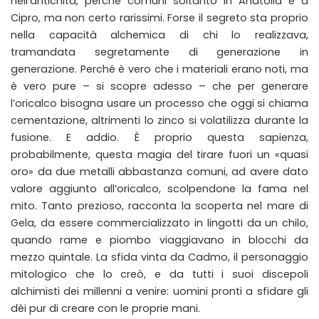
nell’antichità, perché comuni soltanto in Anatolia e a
Cipro, ma non certo rarissimi. Forse il segreto sta proprio
nella capacità alchemica di chi lo realizzava,
tramandata segretamente di generazione in
generazione. Perché è vero che i materiali erano noti, ma
è vero pure – si scopre adesso – che per generare
l’oricalco bisogna usare un processo che oggi si chiama
cementazione, altrimenti lo zinco si volatilizza durante la
fusione. E addio. È proprio questa sapienza,
probabilmente, questa magia del tirare fuori un «quasi
oro» da due metalli abbastanza comuni, ad avere dato
valore aggiunto all’oricalco, scolpendone la fama nel
mito. Tanto prezioso, racconta la scoperta nel mare di
Gela, da essere commercializzato in lingotti da un chilo,
quando rame e piombo viaggiavano in blocchi da
mezzo quintale. La sfida vinta da Cadmo, il personaggio
mitologico che lo creò, e da tutti i suoi discepoli
alchimisti dei millenni a venire: uomini pronti a sfidare gli
dèi pur di creare con le proprie mani.