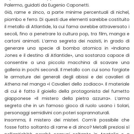
Palermo, guidati da Eugenio Caponetti.
Già, rame e zinco, a parte minime percentuali di nichel,
piombo e ferro. Di questi due elementi sarebbe costituito
il metallo di Atlantide, la cui fama avrebbe attraversato i
secoli, fino a penetrare la cultura pop, tra film, manga e
cartoni animati. L’arma segreta dei nazisti, in grado di
generare una specie di bomba atomica in «Indiana
Jones e il destino di Atlantide», una sostanza capace di
consentire a una piccola macchina di scavare una
galleria in pochi secondi. Il metallo con cui sono forgiate
le armature dei generali degli abissi e dei cavalieri di
Athena nel manga «I Cavalieri dello zodiaco». Il materiale
di cui è fatto il gioiello della protagonista del fumetto
giapponese «Il mistero della pietra azzurra». L’arma
segreta che in un famoso gioco di ruolo usano i Solari,
personaggi semidivini con poteri soprannaturali.
Insomma, il mistero dei misteri. Com’è possibile che
fosse fatto soltanto di rame e di zinco? Metalli preziosi sì