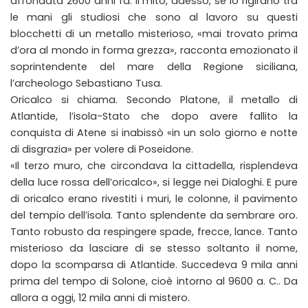
affondata 2600 anni fa. Il mito, adesso, se lo rigirano tra
le mani gli studiosi che sono al lavoro su questi
blocchetti di un metallo misterioso, «mai trovato prima
d’ora al mondo in forma grezza», racconta emozionato il
soprintendente del mare della Regione siciliana,
l’archeologo Sebastiano Tusa.
Oricalco si chiama. Secondo Platone, il metallo di
Atlantide, l’isola-Stato che dopo avere fallito la
conquista di Atene si inabissò «in un solo giorno e notte
di disgrazia» per volere di Poseidone.
«Il terzo muro, che circondava la cittadella, risplendeva
della luce rossa dell’oricalco», si legge nei Dialoghi. E pure
di oricalco erano rivestiti i muri, le colonne, il pavimento
del tempio dell’isola. Tanto splendente da sembrare oro.
Tanto robusto da respingere spade, frecce, lance. Tanto
misterioso da lasciare di se stesso soltanto il nome,
dopo la scomparsa di Atlantide. Succedeva 9 mila anni
prima del tempo di Solone, cioè intorno al 9600 a. C.. Da
allora a oggi, 12 mila anni di mistero.