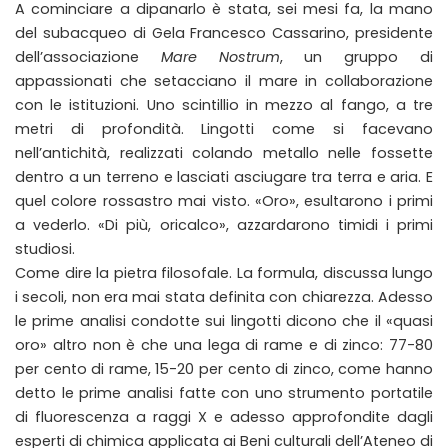
A cominciare a dipanarlo è stata, sei mesi fa, la mano
del subacqueo di Gela Francesco Cassarino, presidente
dell’associazione
Mare Nostrum
, un gruppo di
appassionati che setacciano il mare in collaborazione
con le istituzioni. Uno scintillio in mezzo al fango, a tre
metri di profondità. Lingotti come si facevano
nell’antichità, realizzati colando metallo nelle fossette
dentro a un terreno e lasciati asciugare tra terra e aria. E
quel colore rossastro mai visto. «Oro», esultarono i primi
a vederlo. «Di più, oricalco», azzardarono timidi i primi
studiosi.
Come dire la pietra filosofale. La formula, discussa lungo
i secoli, non era mai stata definita con chiarezza. Adesso
le prime analisi condotte sui lingotti dicono che il «quasi
oro» altro non è che una lega di rame e di zinco: 77-80
per cento di rame, 15-20 per cento di zinco, come hanno
detto le prime analisi fatte con uno strumento portatile
di fluorescenza a raggi X e adesso approfondite dagli
esperti di chimica applicata ai Beni culturali dell’Ateneo di