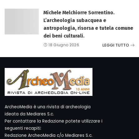
Michele Melchiorre Sorrentino.
L’archeologia subacquea e
antropologia, risorsa e tutela comune
dei beni culturali.
LEGGI TUTTO
18 Giugno 2026
ArcheoMedia è una rivista di archeologia
ideata da Mediares S.c.
Per contattare la Redazione potete utilizzare i
seguenti recapiti:
Redazione ArcheoMedia c/o Mediares S.c.