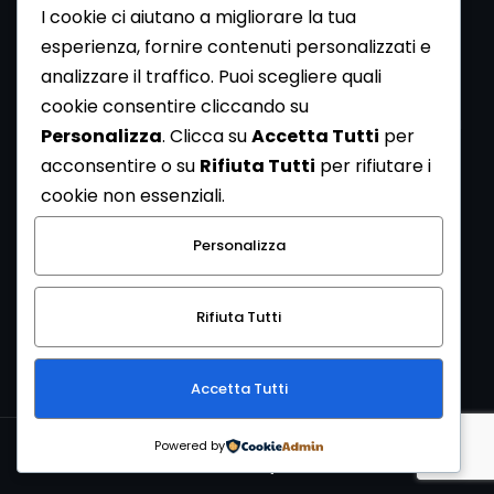
I cookie ci aiutano a migliorare la tua
esperienza, fornire contenuti personalizzati e
analizzare il traffico. Puoi scegliere quali
Newsletter
cookie consentire cliccando su
Se vuoi ricevere la Rivista gratuita di archeologia realizzata
Personalizza
. Clicca su
Accetta Tutti
per
dalla Redazione di ArcheoMedia iscriviti alla nostra
acconsentire o su
Rifiuta Tutti
per rifiutare i
Newsletter [
Clicca Qui
]
cookie non essenziali.
Con l'invio del messaggio l'utente dichiara di aver letto
Personalizza
l’informativa sulla privacy e di acconsentire al trattamento
dei propri dati personali.
Rifiuta Tutti
[
Informativa Privacy
]
Accetta Tutti
Copyright © 1999-2026
Mediares S.c.
PI 07341730013 - [
PRIVACY
Powered by
POLICY
]