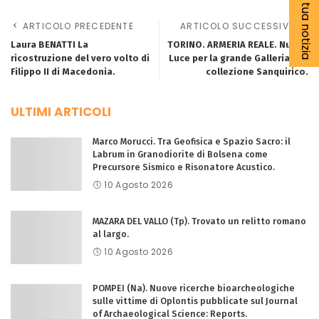
Segnala la tua notizia
ARTICOLO PRECEDENTE
ARTICOLO SUCCESSIVO
Laura BENATTI La
TORINO. ARMERIA REALE. Nuova
ricostruzione del vero volto di
Luce per la grande Galleria e la
Filippo II di Macedonia.
collezione Sanquirico.
ULTIMI ARTICOLI
Marco Morucci. Tra Geofisica e Spazio Sacro: il
Labrum in Granodiorite di Bolsena come
Precursore Sismico e Risonatore Acustico.
10 Agosto 2026
MAZARA DEL VALLO (Tp). Trovato un relitto romano
al largo.
10 Agosto 2026
POMPEI (Na). Nuove ricerche bioarcheologiche
sulle vittime di Oplontis pubblicate sul Journal
of Archaeological Science: Reports.