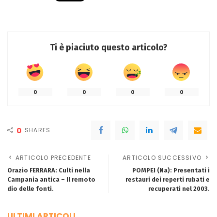
Ti è piaciuto questo articolo?
0
0
0
0
0
SHARES
ARTICOLO PRECEDENTE
ARTICOLO SUCCESSIVO
Orazio FERRARA: Culti nella
POMPEI (Na): Presentati i
Campania antica – Il remoto
restauri dei reperti rubati e
dio delle fonti.
recuperati nel 2003.
ULTIMI ARTICOLI