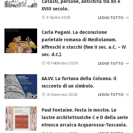
Catasti, persone, antichità tra XII e
XVIII secolo.
LEGGI TUTTO
4 Aprile 2026
Carla Pagani. La decorazione
parietale romana di Mediolanum.
Affreschi e stucchi (fine II sec. a.C. – IV
sec. d.C.).
LEGGI TUTTO
15 Febbraio 2026
AA.VV. La fortuna della Colonna. Il
racconto di un simbolo.
LEGGI TUTTO
13 Gennaio 2026
Paul Fontaine. Festa in mostra. Le
lastre architettoniche C e D della serie
etrusca arcaica Acquarossa-Tuscania.