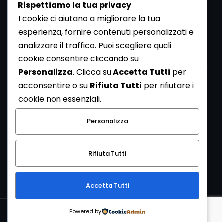
Rispettiamo la tua privacy
I cookie ci aiutano a migliorare la tua
esperienza, fornire contenuti personalizzati e
analizzare il traffico. Puoi scegliere quali
Newsletter
cookie consentire cliccando su
Se vuoi ricevere la Rivista gratuita di archeologia realizzata
Personalizza
. Clicca su
Accetta Tutti
per
dalla Redazione di ArcheoMedia iscriviti alla nostra
acconsentire o su
Rifiuta Tutti
per rifiutare i
Newsletter [
Clicca Qui
]
cookie non essenziali.
Con l'invio del messaggio l'utente dichiara di aver letto
Personalizza
l’informativa sulla privacy e di acconsentire al trattamento
dei propri dati personali.
Rifiuta Tutti
[
Informativa Privacy
]
Accetta Tutti
Copyright © 1999-2026
Mediares S.c.
PI 07341730013 - [
PRIVACY
Powered by
POLICY
]