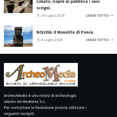
Limato, riapre al pubblico i suoi
scrigni.
LEGGI TUTTO
28 Luglio 2026
BOLIVIA. Il Monolito di Ponce.
LEGGI TUTTO
4 Luglio 2026
ArcheoMedia è una rivista di archeologia
ideata da Mediares S.c.
Per contattare la Redazione potete utilizzare i
seguenti recapiti: