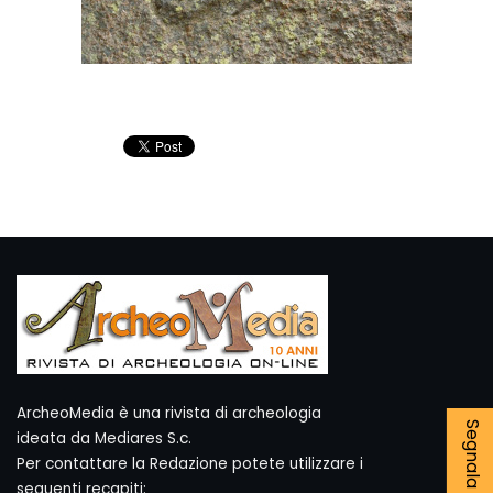
ArcheoMedia è una rivista di archeologia
ideata da Mediares S.c.
Per contattare la Redazione potete utilizzare i
seguenti recapiti: