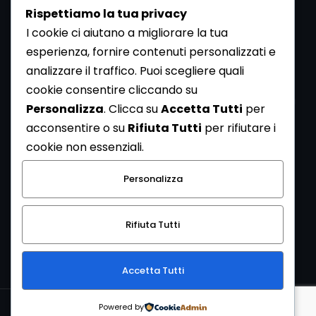
Rispettiamo la tua privacy
I cookie ci aiutano a migliorare la tua
esperienza, fornire contenuti personalizzati e
analizzare il traffico. Puoi scegliere quali
Newsletter
cookie consentire cliccando su
Se vuoi ricevere la Rivista gratuita di archeologia realizzata
Personalizza
. Clicca su
Accetta Tutti
per
dalla Redazione di ArcheoMedia iscriviti alla nostra
acconsentire o su
Rifiuta Tutti
per rifiutare i
Newsletter [
Clicca Qui
]
cookie non essenziali.
Con l'invio del messaggio l'utente dichiara di aver letto
Personalizza
l’informativa sulla privacy e di acconsentire al trattamento
dei propri dati personali.
Rifiuta Tutti
[
Informativa Privacy
]
Accetta Tutti
Copyright © 1999-2026
Mediares S.c.
PI 07341730013 - [
PRIVACY
Powered by