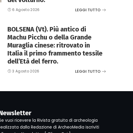
LEGGI TUTTO
6 Agosto 2026
BOLSENA (Vt). Più antico di
Machu Picchu o della Grande
Muraglia cinese: ritrovato in
Italia il primo frammento tessile
dell’Età del ferro.
LEGGI TUTTO
3 Agosto 2026
Newsletter
Se vuoi ricevere la Rivista gratuita di archeologia
realizzata dalla Redazione di ArcheoMedia iscriviti