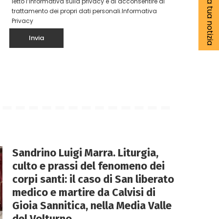
Segnala la tua notizia
letto l’informativa sulla privacy e di acconsentire al
trattamento dei propri dati personali.
Informativa
Privacy
Sandrino Luigi Marra. Liturgia,
culto e prassi del fenomeno dei
corpi santi: il caso di San liberato
medico e martire da Calvisi di
Gioia Sannitica, nella Media Valle
del Volturno.