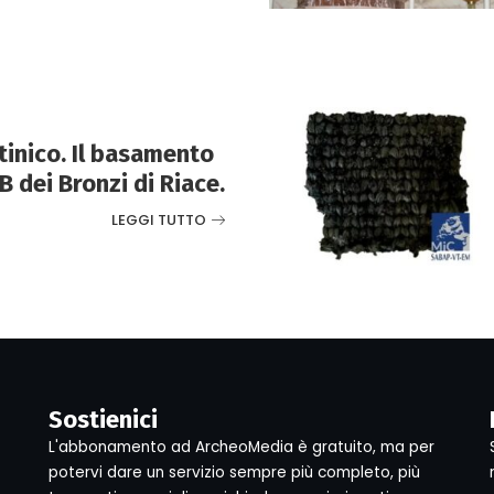
tinico. Il basamento
B dei Bronzi di Riace.
LEGGI TUTTO
Sostienici
L'abbonamento ad ArcheoMedia è gratuito, ma per
potervi dare un servizio sempre più completo, più