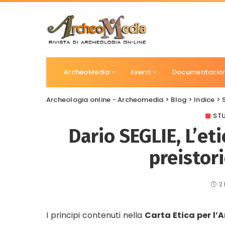
ArcheoMedia
Eventi
Documentazio
Archeologia online - Archeomedia
>
Blog
>
Indice
>
STU
Dario SEGLIE, L’eti
preistori
2
I principi contenuti nella
Carta Etica per l’