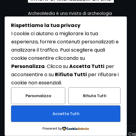
ArcheoMedia è una rivista di archeologia
ideata da Mediares S.c.
Rispettiamo la tua privacy
Per contattare la Redazione potete utilizzare i
I cookie ci aiutano a migliorare la tua
seguenti recapiti:
esperienza, fornire contenuti personalizzati e
Redazione ArcheoMedia c/o Mediares S.c.
Via Gioberti 80/D - 10128 Torino
analizzare il traffico. Puoi scegliere quali
Tel 011.5806363 - Fax 011.5808561
cookie consentire cliccando su
e-mail: redazione@archeomedia.net
Personalizza
. Clicca su
Accetta Tutti
per
http://www.mediares.to.it
acconsentire o su
Rifiuta Tutti
per rifiutare i
http://www.didatticatorino.it
cookie non essenziali.
Personalizza
Rifiuta Tutti
Accetta Tutti
Powered by
Cop