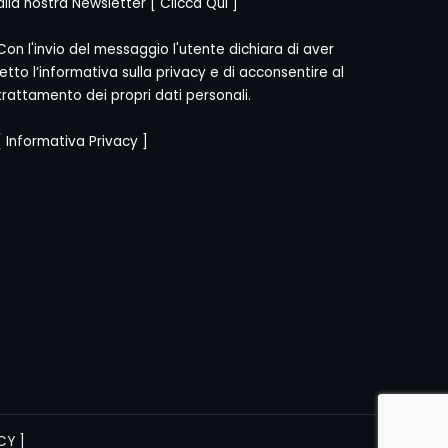
alla nostra Newsletter [
Clicca Qui
]
Con l'invio del messaggio l'utente dichiara di aver
letto l’informativa sulla privacy e di acconsentire al
trattamento dei propri dati personali.
[
Informativa Privacy
]
CY
]