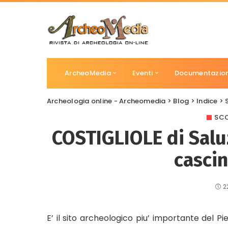
ArcheoMedia
Eventi
Documentazio
Archeologia online - Archeomedia
>
Blog
>
Indice
>
SCO
COSTIGLIOLE di Saluzz
casci
2
E’ il sito archeologico piu’ importante del P