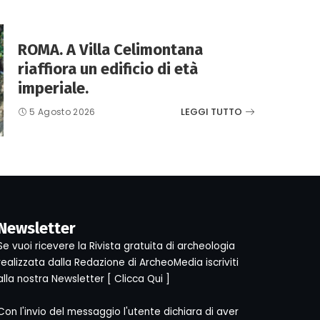
ROMA. A Villa Celimontana
riaffiora un edificio di età
imperiale.
LEGGI TUTTO
5 Agosto 2026
Newsletter
Se vuoi ricevere la Rivista gratuita di archeologia
realizzata dalla Redazione di ArcheoMedia iscriviti
alla nostra Newsletter [
Clicca Qui
]
Con l'invio del messaggio l'utente dichiara di aver