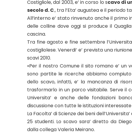
Costigliole, dal 2003, e’ in corso lo s
cavo di un
secolo d. C
., tra l’Eta’ augustea e il periodo 
All’interno e’ stato rinvenuto anche il primo 
delle colline dove oggi si produce il Quagl
cascina.
Tra fine agosto e fine settembre l’Universita’
costigliolese. Venerdi’ e’ prevista una riunion
scavi 2010.
«Per il nostro Comune il sito romano e’ un v
sono partite le ricerche abbiamo compiuto d
dello scavo, infatti, e’ la mancanza di ris
trasformarlo in un parco visitabile. Serve il 
Universita’ e anche delle fondazioni banc
discussione con tutte le istituzioni interessa
La Facolta’ di Scienze dei beni dell’Universita’
25 studenti. Lo scavo sara’ diretto da Diego
dalla collega Valeria Meirano.