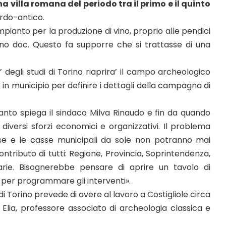
a villa romana del periodo tra il primo e il quinto
tardo-antico.
impianto per la produzione di vino, proprio alle pendici
iano doc. Questo fa supporre che si trattasse di una
 degli studi di Torino riaprira’ il campo archeologico
e in municipio per definire i dettagli della campagna di
anto spiega il sindaco Milva Rinaudo e fin da quando
iversi sforzi economici e organizzativi. Il problema
orse e le casse municipali da sole non potranno mai
contributo di tutti: Regione, Provincia, Soprintendenza,
arie. Bisognerebbe pensare di aprire un tavolo di
te per programmare gli interventi».
 di Torino prevede di avere al lavoro a Costigliole circa
 Elia, professore associato di archeologia classica e