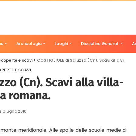
ne
Archeologia
Luoghi
Discipline Generali
A
Scoperte e scavi
>
COSTIGLIOLE di Saluzzo (Cn). Scavi alla villa-cascina romana.
PERTE E SCAVI
o (Cn). Scavi alla villa-
na romana.
2 Giugno 2010
iemonte meridionale. Alle spalle delle scuole medie di