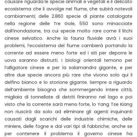
causare riguarda le specie animali e vegetali e il delicato
ecosistema che li avvolge nel fiume, che subirà notevoli
cambiamenti; delle 2.860 specie di piante catalogate
nella regione delle Tre Gole, 550 sono minacciate
dall’inondazione, tra cui specie molto rare come il litchi
cinese selvatico. Anche la fauna fluviale avrà i suoi
problemi, l’ecosistema del fiume cambierà portando la
corrente ad essere meno forte ed i siti per deporre le
uova saranno distrutti. I biologi orientali temono per
l’alligatore cinese e per la salamandra gigante, e per
altre due specie ancora più rare che vivono solo qui il
delfino bianco e lo storione gigante. Sempre a riguardo
dell’ambiente bisogna che sommergendo intere città,
migliaia di tonnellate di detriti finiranno nel lago e poi
visto che la corrente sarà meno forte, lo Yang Tse Kiang
non riuscirà da solo ad eliminare gli agenti inquinanti
causati dagli scarichi delle industrie chimiche, delle
miniere, delle fogne e dai vari tipi di fabbriche; anche se
per contenere il problema il governo cinese ha