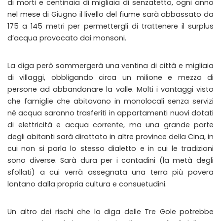
di morti e centinaia di migliaia di senzatetto, ogni anno
nel mese di Giugno il livello del fiume sarà abbassato da
175 a 145 metri per permettergli di trattenere il surplus
d’acqua provocato dai monsoni.
La diga però sommergerà una ventina di città e migliaia
di villaggi, obbligando circa un milione e mezzo di
persone ad abbandonare la valle. Molti i vantaggi visto
che famiglie che abitavano in monolocali senza servizi
né acqua saranno trasferiti in appartamenti nuovi dotati
di elettricità e acqua corrente, ma una grande parte
degli abitanti sarà dirottato in altre province della Cina, in
cui non si parla lo stesso dialetto e in cui le tradizioni
sono diverse. Sarà dura per i contadini (la metà degli
sfollati) a cui verrà assegnata una terra più povera
lontano dalla propria cultura e consuetudini.
Un altro dei rischi che la diga delle Tre Gole potrebbe