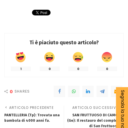
Ti è piaciuto questo articolo?
1
0
0
0
0
SHARES
Segnala la tua notizia
ARTICOLO PRECEDENTE
ARTICOLO SUCCESSIVO
PANTELLERIA (Tp): Trovata una
SAN FRUTTUOSO DI CAMOGLI
bambola di 4000 anni fa.
(Ge): Il restauro del complesso
di San Fruttuoso di