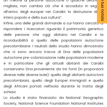
Segnala la tua notizia
un milione di persone autoctone o qualche decina di
migliaia, non cambia ciò che è accaduto in seguito
all’arrivo degli europei nei Caraibi: la distruzione di un
intero popolo e della sua cultura”.
Infine, una delle grandi domande a cui hanno cercato di
rispondere i ricercatori riguarda il patrimonio genetico
delle persone che oggi abitano nei Caraibi e la
riconducibilità a quello delle popolazioni autoctone
precolombiane. I risultati dello studio hanno dimostrato
che ci sono ancora tracce di Dna delle popolazioni
autoctone pre-colonizzazione nelle popolazioni moderne
e in particolare che gli attuali abitanti dei Caraibi
conservano Dna proveniente da tre fonti (in proporzioni
diverse nelle diverse isole): quello degli abitanti autoctoni
precolombiani, quello degli Europei immigrati e quello
degli Africani portati nell’isola durante la tratta degli
schiavi.
Lo studio è stato finanziato da National Geographic
Society, National Science Foundation National Institutes