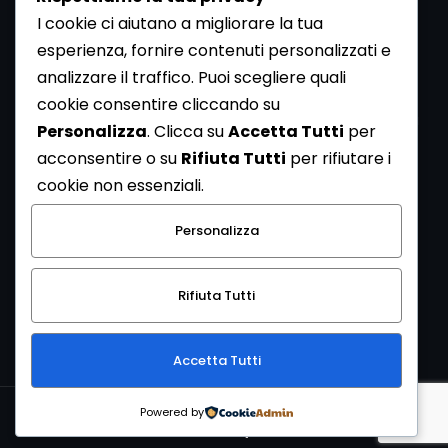
I cookie ci aiutano a migliorare la tua
esperienza, fornire contenuti personalizzati e
analizzare il traffico. Puoi scegliere quali
Newsletter
cookie consentire cliccando su
Se vuoi ricevere la Rivista gratuita di archeologia realizzata
Personalizza
. Clicca su
Accetta Tutti
per
dalla Redazione di ArcheoMedia iscriviti alla nostra
acconsentire o su
Rifiuta Tutti
per rifiutare i
Newsletter [
Clicca Qui
]
cookie non essenziali.
Con l'invio del messaggio l'utente dichiara di aver letto
Personalizza
l’informativa sulla privacy e di acconsentire al trattamento
dei propri dati personali.
Rifiuta Tutti
[
Informativa Privacy
]
Accetta Tutti
Copyright © 1999-2026
Mediares S.c.
PI 07341730013 - [
PRIVACY
Powered by
POLICY
]