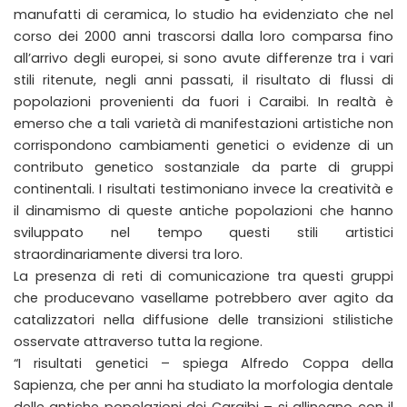
manufatti di ceramica, lo studio ha evidenziato che nel
corso dei 2000 anni trascorsi dalla loro comparsa fino
all’arrivo degli europei, si sono avute differenze tra i vari
stili ritenute, negli anni passati, il risultato di flussi di
popolazioni provenienti da fuori i Caraibi. In realtà è
emerso che a tali varietà di manifestazioni artistiche non
corrispondono cambiamenti genetici o evidenze di un
contributo genetico sostanziale da parte di gruppi
continentali. I risultati testimoniano invece la creatività e
il dinamismo di queste antiche popolazioni che hanno
sviluppato nel tempo questi stili artistici
straordinariamente diversi tra loro.
La presenza di reti di comunicazione tra questi gruppi
che producevano vasellame potrebbero aver agito da
catalizzatori nella diffusione delle transizioni stilistiche
osservate attraverso tutta la regione.
“I risultati genetici – spiega Alfredo Coppa della
Sapienza, che per anni ha studiato la morfologia dentale
delle antiche popolazioni dei Caraibi – si allineano con il