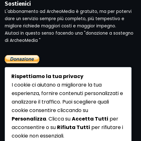
Sostienici
L'abbonamento ad ArcheoMedia è gratuito, ma per potervi
dare un servizio sempre più completo, più tempestivo e
migliore richiede maggiori costi e maggior impegno.
Aiutaci in questo senso facendo una "donazione a sostegno
di ArcheoMedia "
Rispettiamo la tua privacy
I cookie ci aiutano a migliorare la tua
esperienza, fornire contenuti personalizzati e
analizzare il traffico. Puoi scegliere quali
Newsletter
cookie consentire cliccando su
Se vuoi ricevere la Rivista gratuita di archeologia realizzata
Personalizza
. Clicca su
Accetta Tutti
per
dalla Redazione di ArcheoMedia iscriviti alla nostra
acconsentire o su
Rifiuta Tutti
per rifiutare i
Newsletter [
Clicca Qui
]
cookie non essenziali.