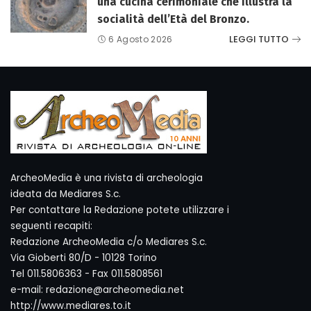
una cucina cerimoniale che illustra la
socialità dell’Età del Bronzo.
LEGGI TUTTO
6 Agosto 2026
ArcheoMedia è una rivista di archeologia
ideata da Mediares S.c.
Per contattare la Redazione potete utilizzare i
seguenti recapiti:
Redazione ArcheoMedia c/o Mediares S.c.
Via Gioberti 80/D - 10128 Torino
Tel 011.5806363 - Fax 011.5808561
e-mail: redazione@archeomedia.net
http://www.mediares.to.it