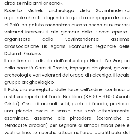
circa seimila anni or sono».
Roberto Micheli, archeologo della Sovrintendenza
regionale che sta dirigendo la quarta campagna di scavi
al Palù, ha potuto raccontare questa scena ai numerosi
visitatori intervenuti alle giornate dello “Scavo aperto”,
organizzate dalla Sovrintendenza assieme
all’associazione Lis Aganis, Ecomuseo regionale delle
Dolomiti Friulane.
Il cantiere coordinato dall’archeologo Nicola De Gasperi
della società Cora di Trento, impegna da giorni, giovani
archeologi e vari volontari del Grapo di Polcenigo, il locale
gruppo arcghoelogico.
Il Palù, ora sorvegliato dalle forze dell’ordine, continua a
restituire reperti del Tardo Neolitico (3.800 – 3.600 Avanti
Cristo). Ossa di animali, selci, punte di freccia; preziosa,
una piccola ascia in sasso che sarà attentamente
esaminata, assieme alle pintadere (ceramiche o
terracotte circolari) per segnare di simboli tribali pelle e
vesti di lino. Le ricerche attuali nell’area palafitticola del